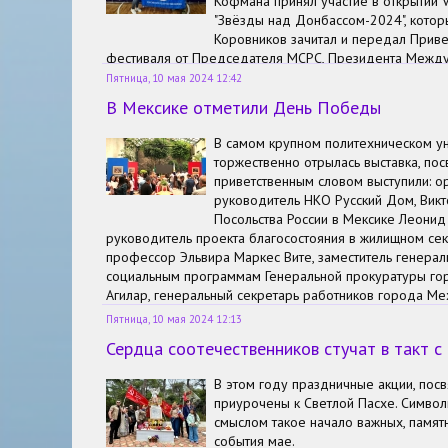
Кофмана принял участие в открытии
"Звёзды над Донбассом-2024", котор
Коровников зачитал и передал Приве
фестиваля от Председателя МСРС, Президента Межд
русскоязычных адвокатов, вице- президента ФПА РФ, 
Пятница, 10 мая 2024 12:42
РФ, Заслуженного юриста РФ, профессора Г. Б. Мирзое
В Мексике отметили День Победы
В самом крупном политехническом ун
торжественно отрылась выставка, по
приветственным словом выступили: о
руководитель НКО Русский Дом, Викт
Посольства России в Мексике Леонид
руководитель проекта благосостояния в жилищном се
профессор Эльвира Маркес Вите, заместитель генерал
социальным программам Генеральной прокуратуры г
Агилар, генеральный секретарь работников города Ме
филологических наук от МГУ, преподаватель ИЕМС Хо
Пятница, 10 мая 2024 12:13
Все выступающие отметили огромный вклад советски
Сердца соотечественников стучат в такт с
от фашизма, поделились своими знаниями об этом тяж
потерях страны. Участники мероприятия пожелали През
В этом году праздничные акции, п
успешного руководства самой большой державой мир
приурочены к Светлой Пасхе. Символ
экономики, военных и стратегических успехов, культуры
смыслом такое начало важных, памят
события мае.