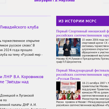
Биография Г.Б. Мирзоева
ИЗ ИСТОРИИ МСРС
 Ливадийского клуба
Первый Спортивный юношеский ф
российских соотечественников зар
15 июля 2006 года на
ь торжественное открытие
спортивной арене СК 
икое русское слово".
В
состоялась торжествен
церемония открытия 
ня 2024 года прошло
обращением к участн
луба на тему «Русский мир -
соревнований выступи
Москвы Ю.М.Лужков и Председатель През
граф П.П.Шереметев.
Первый Международный фестивал
российских соотечественников зар
 ЛНР В.А. Коровников
«Русская Песня»
ле "Звёзды над
18-21 октября 2007 г.
правительство Москвы
поддержке Правитель
комиссии РФ по делам
Донецкой и Луганской
соотечественников за 
Министерства иностр
ов по
России провели в Москве I Международный
енной палаты ДНР А. И.
российских соотечественников зарубежья «Ру