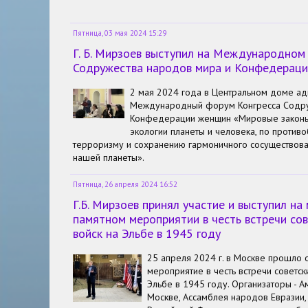
Пятница, 03 мая 2024 15:29
Г. Б. Мирзоев выступил на Международном
Содружества народов мира и Конфедерац
2 мая 2024 года в Центральном доме а
Международный форум Конгресса Содру
Конфедерации женщин «Мировые законы
экологии планеты и человека,
по противо
терроризму и сохранению гармоничного сосуществован
нашей планеты».
Пятница, 26 апреля 2024 16:52
Г.Б. Мирзоев принял участие и выступил н
памятном мероприятии в честь встречи сов
войск на Эльбе в 1945 году
Первым посетителям выставки были вручены познавате
предложено отведать необычные для Мексики угощени
25 апреля 2024 г. в Москве прошло
произвели сильное впечатление на почетных гостей и
мероприятие в честь встречи советск
первый день мероприятие посетили около 500 студен
Эльбе в 1945 году. Организаторы - А
с выставкой кинозале начался просмотр художествен
Москве, Ассамблея народов Евразии,
о Великой Отечественной войне. Праздничные меропр