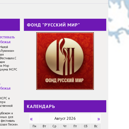
ФОНД "РУССКИЙ МИР"
естиваль
убежья
 Малой
«Лужники»
ная
Фестиваля.С
икам
ли Мэр
идиума МСРС
ь
убежья
 МСРС и
 при
КАЛЕНДАРЬ
ственной
рубежом и
анных дел
«
»
Август 2026
 фестиваль
сская Песня».
Пн
Вт
Ср
Чт
Пт
Сб
Вс