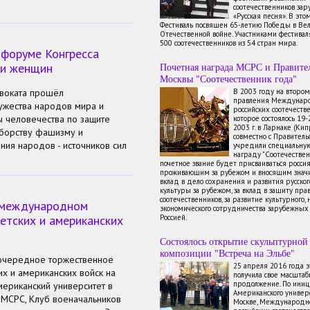
соотечественников зар
«Русская песня». В это
Фестиваль посвящен 65-летию Победы в Ве
Отечественной войне. Участниками фестиваля
500 соотечественников из 54 стран мира.
 форуме Конгресса
ии женщин
Почетная награда МСРС и Правите
Москвы "Соотечественник года"
двоката прошёл
В 2003 году на второ
правления Междунаро
жества народов мира и
российских соотечестве
 человечества по защите
которое состоялось 19
2003 г. в Ларнаке (Ки
борству фашизму и
совместно с Правител
ия народов - источников сил
учредили специальну
награду "Соотечествен
почетное звание будет присваиваться росси
проживающим за рубежом и вносящим знач
вклад в дело сохранения и развития русског
культуры за рубежом, за вклад в защиту пра
соотечественников, за развитие культурного, 
а международном
экономического сотрудничества зарубежных 
етских и американских
Россией.
Состоялось открытие скульптурной
льные листовки, сувениры и
композиции "Встреча на Эльбе"
я. Экспонаты выставки
 очередное торжественное
25 апреля 2016 года 
 студенческую молодежь. В
их и американских войск на
получила свое масштаб
тов. С 9 мая в соседствующем
продолжение. По иниц
мериканский университет в
Американского универ
ных и документальных фильмов
 МСРС, Клуб военачальников
Москве, Международно
иятия в политехническом