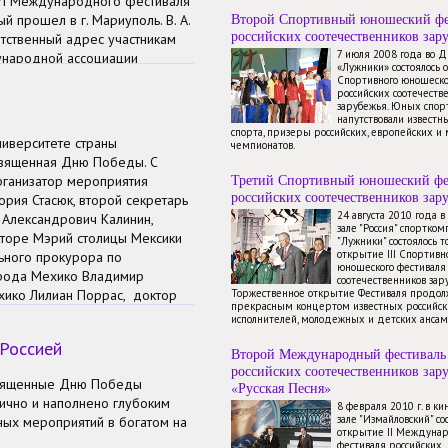
 VI Международного фестиваля
Второй Спортивный юношеский фе
ый прошел в г. Мариуполь.
В. А.
российских соотечественников зар
тственный адрес участникам
7 июля 2008 года во 
ународной ассоциации
«Лужники» состоялось 
Почётного работника юстиции
Спортивного юношеско
российских соотечеств
ва.
зарубежья. Юных спор
напутствовали известн
спорта, призеры российских, европейских и
иверситете страны
чемпионатов.
священная Дню Победы. С
Третий Спортивный юношеский фе
рганизатор мероприятия
российских соотечественников зар
ория Стасюк, второй секретарь
24 августа 2010 года 
 Александрович Калинин,
зале "Россия" спортком
кторе Мэрий столицы Мексики
"Лужники" состоялось 
открытие III Спортивн
ьного прокурора по
юношеского фестиваля
орода Мехико Владимир
соотечественников зар
хико Лилиан Поррас, доктор
Торжественное открытие Фестиваля продол
прекрасным концертом известных российск
се Луис Флорес Лопес.
исполнителей, молодежных и детских ансам
х людей в освобождение мира
 Россией
елом испытании и трагических
Второй Международный фестиваль
российских соотечественников зар
иденту России В.В. Путину
освященные Дню Победы
«Русская Песня»
а, находящейся на взлете
ично и наполнено глубоким
8 февраля 2010 г. в к
 и спорта.
зале "Измайловский" со
ных мероприятий в богатом на
открытие II Междуна
фестиваля российских