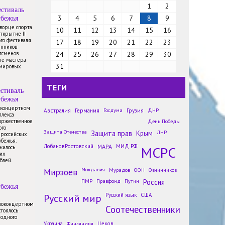
1
2
стиваль
убежья
3
4
5
6
7
8
9
Дворце спорта
10
11
12
13
14
15
16
открытие II
го фестиваля
17
18
19
20
21
22
23
енников
тсменов
24
25
26
27
28
29
30
ые мастера
31
 мировых
ТЕГИ
стиваль
убежья
в концертном
Австралия
Германия
Госдума
Грузия
ДНР
плекса
торжественное
День Победы
ого
Защита Отечества
Защита прав
Крым
ЛНР
 российских
Послы русского языка
убежья.
обсудили распространение
ЛобановРостовский
МАРА
МИД РФ
МСРС
жилось
языка Пушкина в Киргизии
их
блей.
Новости
Мирзоев
Молдавия
Мурадов
ООН
Овчинников
Россияне стали абсолютными
ПМР
Правфонд
Путин
Россия
чемпионами олимпиады по ИИ в
убежья
Астане
Русский мир
Русский язык
США
Новости
иноконцертном
Соотечественники
стоялось
Школьники в Абхазии учат
родного
русский язык в рамках
Украина
Финляндия
Цеков