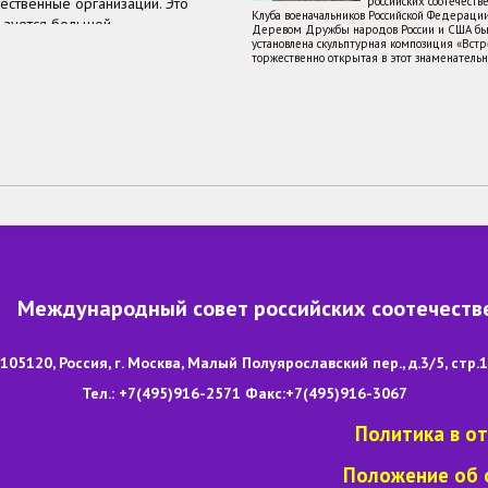
ественные организации. Это
российских соотечеств
лице и филиалах, продлятся до
Клуба военачальников Российской Федераци
ьзуется большой
Деревом Дружбы народов России и США бы
тельной программе
мериканских общественных
установлена скульптурная композиция «Встре
торжественно открытая в этот знаменатель
ржественной обстановке был
12
10
11
13
демика Российской академии
В конец
Международный совет российских соотечеств
105120, Россия, г. Москва, Малый Полуярославский пер., д.3/5, стр.1
Тел.: +7(495)916-2571 Факс:+7(495)916-3067
Политика в о
Положение об 