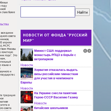
программы «Мост дружбы»
убежья
м году
Новости
ликой
 стало более
Более полутора тысяч заявок
поступило на международный
конкурс кинофестиваля
льства
«Короче»
Новости
м заседании
НОВОСТИ ОТ ФОНДА "РУССКИЙ
дного совета
Специальная военная операция:
нников,
МИР"
главное за неделю
-20 апреля
Новости
пр), МСРС
ьством Москвы
Минюст США поддержал
ю почетную
монастырь РПЦЗ в борьбе с
ник года". Это
янам,
ветропарком
ительный
Новости
о языка и
в
Хорватия отказалась выдать
научного и
визы российским гимнасткам
государств с
для участия в чемпионате
Европы
Новости
На Украине снесли памятник
эта традиция
Герою СССР Василию Газину
ное
иативе
Новости
ситета в
го совета
Китайских школьников