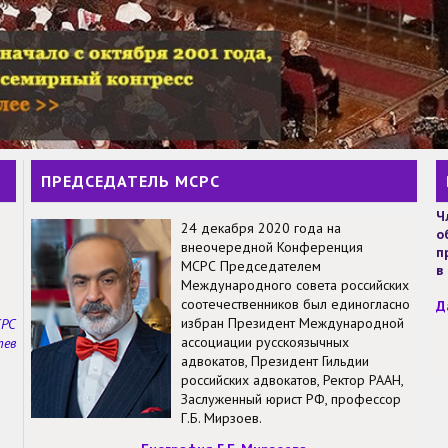
ПРЕДСЕДАТЕЛЬ МСРС
Ч
24 декабря 2020 года на
о
внеочередной Конференция
п
МСРС Председателем
в
Международного совета российских
соотечественников был единогласно
Д
избран Президент Международной
СРС
ассоциации русскоязычных
тев
адвокатов, Президент Гильдии
российских адвокатов, Ректор РААН,
Заслуженный юрист РФ, профессор
Г.Б. Мирзоев.