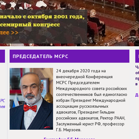
ПРЕДСЕДАТЕЛЬ МСРС
Ч
24 декабря 2020 года на
о
внеочередной Конференция
п
МСРС Председателем
в
Международного совета российских
соотечественников был единогласно
Д
избран Президент Международной
СРС
ассоциации русскоязычных
тев
адвокатов, Президент Гильдии
российских адвокатов, Ректор РААН,
Заслуженный юрист РФ, профессор
Г.Б. Мирзоев.