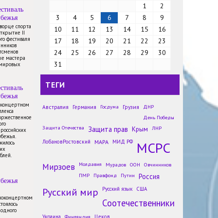
1
2
стиваль
убежья
3
4
5
6
7
8
9
Дворце спорта
10
11
12
13
14
15
16
открытие II
го фестиваля
17
18
19
20
21
22
23
енников
тсменов
24
25
26
27
28
29
30
ые мастера
31
 мировых
ТЕГИ
стиваль
убежья
в концертном
Австралия
Германия
Госдума
Грузия
ДНР
плекса
торжественное
День Победы
Участники международной
ого
Защита Отечества
Защита прав
Крым
ЛНР
 российских
экспедиции «Ледокол знаний»
убежья.
отправились на Северный
ЛобановРостовский
МАРА
МИД РФ
МСРС
жилось
полюс
их
блей.
Новости
Мирзоев
Молдавия
Мурадов
ООН
Овчинников
Победители конкурса «Моя
ПМР
Правфонд
Путин
Россия
семья в истории» учатся в
убежья
Школе историков-архивистов в
Русский мир
Русский язык
США
Москве
иноконцертном
Соотечественники
Новости
стоялось
родного
Русисты из-за рубежа проходят
Украина
Финляндия
Цеков