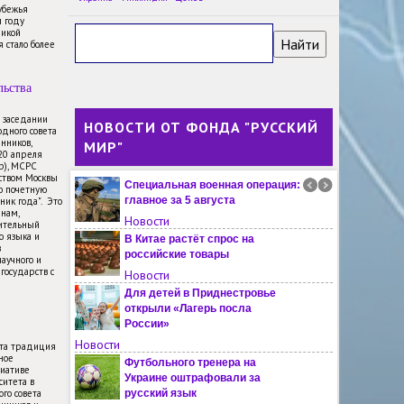
обучение в летней школе в
убежья
м году
Иркутске
ликой
Новости
 стало более
Посол Пакистана назвал
российскую культуру одной из
льства
самых богатых в мире
Новости
м заседании
НОВОСТИ ОТ ФОНДА "РУССКИЙ
дного совета
Фотовыставка о России
нников,
МИР"
открылась в музее Гаваны
-20 апреля
Новости
пр), МСРС
ьством Москвы
Специальная военная операция:
ю почетную
главное за 5 августа
ник года". Это
янам,
Новости
ительный
о языка и
В Китае растёт спрос на
в
российские товары
научного и
государств с
Новости
Для детей в Приднестровье
открыли «Лагерь посла
России»
Новости
эта традиция
ное
Футбольного тренера на
иативе
Украине оштрафовали за
ситета в
го совета
русский язык