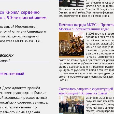
соотечественников зар
«Русская песня». В это
Фестиваль посвящен 65-летию Победы в Ве
си Кирилл сердечно
Отечественной войне. Участниками фестиваля
500 соотечественников из 54 стран мира.
го с 90-летним юбилеем
Почетная награда МСРС и Правите
х связей Московского
Москвы "Соотечественник года"
Антоний от имени Святейшего
В 2003 году на второ
илла сердечно поздравил
правления Междунаро
российских соотечестве
нователя МСРС князя Н.Д.
которое состоялось 19
2003 г. в Ларнаке (Ки
совместно с Правител
учредили специальну
ТОВСКОМУ
награду "Соотечествен
иевич!
почетное звание будет присваиваться росси
проживающим за рубежом и вносящим знач
я Руси Кирилла сердечно
вклад в дело сохранения и развития русског
культуры за рубежом, за вклад в защиту пра
ржественный
соотечественников, за развитие культурного, 
ославной вере и Отечеству,
экономического сотрудничества зарубежных 
ямым потомком славного рода
Россией.
ьтурным наследием предков.
ом Доме адвоката прошёл
Состоялось открытие скульптурной
частием руководства Гильдии
композиции "Встреча на Эльбе"
ой ассоциации русскоязычных
25 апреля 2016 года 
получила свое масштаб
оссийских соотечественников,
продолжение. По иниц
и нотариата имени Г. Б.
Американского универ
Москве, Международно
трального Дома адвоката.