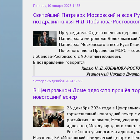
Пятница, 10 января 2025 14:33
Святейший Патриарх Московский и всея Ру
поздравил князя Н.Д. Лобанова-Ростовско
Председатель Отдела внешних церковны
Патриархата митрополит Волоколамский 
Патриарха Московского и всея Руси Кир
Почетного члена Правления МСРС – соос
Лобанова-Ростовского с 90-летним юбилеем.
В поздравлении говорится:
Князю Н. Д. ЛОБАНОВУ-РОС
Уважаемый Никита Дмитр
От имени Святейшего Патриарха Московского и все
Четверг, 26 декабря 2024 17:29
поздравляю Вас с 90-летием со дня рождения!
В Центральном Доме адвоката прошёл то
Ваш жизненный путь, исполненный преданности прав
новогодний вечер
вдохновляет многих соотечественников. Будучи пр
Рюриковичей, Вы сохранили связь с духовным и кул
26 декабря 2024 года в Центральн
торжественный новогодний вечер с у
российских адвокатов, Международн
адвокатов, Международного совета р
Российского университета адвокатуры 
Мирзоева, КА «Московский юридический центр» и Цен