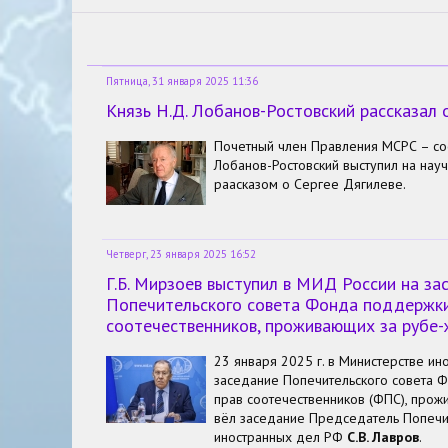
Пятница, 31 января 2025 11:36
Князь Н.Д. Лобанов-Ростовский рассказал 
Почетный член Правления МСРС – соо
Лобанов-Ростовский выступил на нау
раасказом о Сергее Дягилеве.
Четверг, 23 января 2025 16:52
Г.Б. Мирзоев выступил в МИД России на за
Попечительского совета Фонда поддержки
соотечественников, проживающих за рубе
23 января 2025 г. в Министерстве ин
заседание Попечительского совета 
прав соотечественников (ФПС), прож
вёл заседание Председатель Попечит
иностранных дел РФ
С.В. Лавров
.