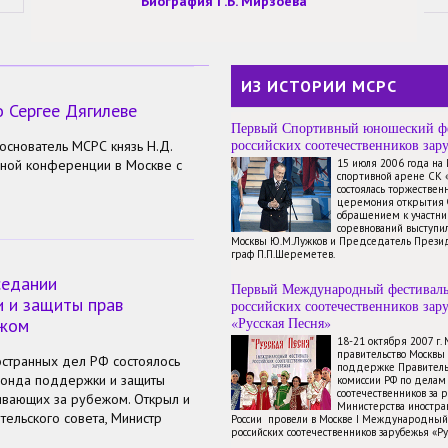
Биография Г.Б. Мирзоева
ИЗ ИСТОРИИ МСРС
о Сергее Дягилеве
Первый Спортивный юношеский ф
российских соотечественников зар
снователь МСРС князь Н.Д.
чной конференции в Москве с
15 июля 2006 года на
спортивной арене СК 
состоялась торжествен
церемония открытия 
обращением к участн
соревнований выступи
Москвы Ю.М.Лужков и Председатель През
граф П.П.Шереметев.
седании
Первый Международный фестивал
 и защиты прав
российских соотечественников зар
«Русская Песня»
-жом
18-21 октября 2007 г.
правительство Москвы
остранных дел РФ состоялось
поддержке Правитель
Фонда поддержки и защиты
комиссии РФ по делам
соотечественников за 
ивающих за рубежом. Открыл и
Министерства иностр
ельского совета, Министр
России провели в Москве I Международный
российских соотечественников зарубежья «Ру