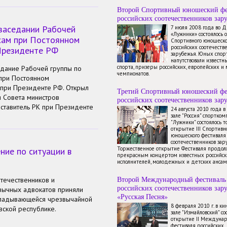
Второй Спортивный юношеский фе
российских соотечественников зар
 заседании Рабочей
7 июля 2008 года во 
«Лужники» состоялось 
сам при Постоянном
Спортивного юношеско
российских соотечеств
Президенте РФ
зарубежья. Юных спор
напутствовали известн
спорта, призеры российских, европейских и
едание Рабочей группы по
чемпионатов.
при Постоянном
 при Президенте РФ. Открыл
Третий Спортивный юношеский фе
 Совета министров
российских соотечественников зар
ставитель РК при Президенте
24 августа 2010 года 
зале "Россия" спортком
"Лужники" состоялось 
открытие III Спортивн
юношеского фестиваля
соотечественников зар
Торжественное открытие Фестиваля продол
ние по ситуации в
прекрасным концертом известных российск
исполнителей, молодежных и детских ансам
Второй Международный фестиваль
течественников и
российских соотечественников зар
зычных адвокатов приняли
«Русская Песня»
складывающейся чрезвычайной
8 февраля 2010 г. в к
вской республике.
зале "Измайловский" со
открытие II Междуна
фестиваля российских