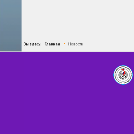
В начало
Назад
2
3
4
9
10
11
Вперед
Страница 7 из 99
Вы здесь:
Главная
Новости