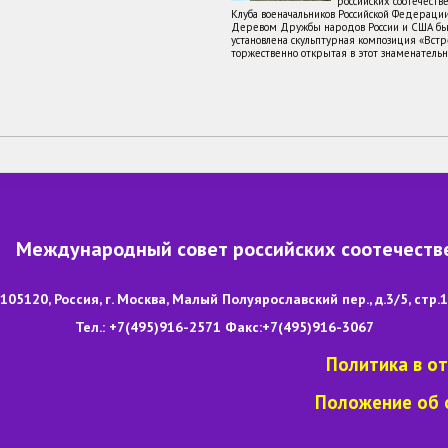
российских соотечеств
Клуба военачальников Российской Федераци
Деревом Дружбы народов России и США бы
7
5
6
8
установлена скульптурная композиция «Встре
торжественно открытая в этот знаменатель
В конец
Международный совет российских соотечеств
105120, Россия, г. Москва, Малый Полуярославский пер., д.3/5, стр.1
Тел.: +7(495)916-2571 Факс:+7(495)916-3067
Политика в о
Положение об 