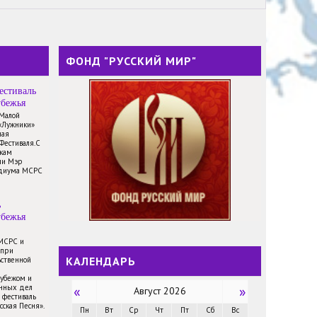
ФОНД "РУССКИЙ МИР"
естиваль
убежья
 Малой
«Лужники»
ная
Фестиваля.С
икам
ли Мэр
идиума МСРС
ь
убежья
 МСРС и
 при
КАЛЕНДАРЬ
ственной
рубежом и
анных дел
«
»
Август 2026
 фестиваль
сская Песня».
Пн
Вт
Ср
Чт
Пт
Сб
Вс