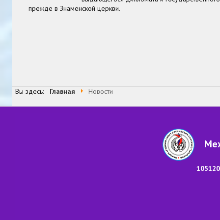
прежде в Знаменской церкви.
3
В начало
Назад
1
2
4
8
9
10
Вперед
В 
Страница 3 из 99
Вы здесь:
Главная
Новости
Меж
105120,