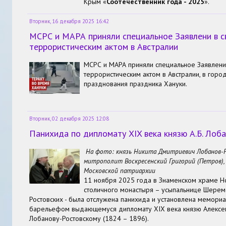
Крым «
Соотечественник
года - 2025
».
Вторник, 16 декабря 2025 16:42
МСРС и МАРА приняли специальное Заявлени в св
террористическим актом в Австралии
МСРС и МАРА приняли специальное Заявлени 
террористическим актом в Австралии, в гор
празднования праздника Хануки.
Вторник, 02 декабря 2025 12:08
Панихида по дипломату XIX века князю А.Б. Лоб
На фото: князь Никита Дмитриевич Лобанов-
митрополит Воскресенский Григорий (Петров),
Московской патриархии
11 ноября 2025 года в Знаменском храме Н
столичного монастыря – усыпальнице Шерем
Ростовских - была отслужена панихида и установлена мемориа
барельефом выдающемуся дипломату XIX века князю Алексе
Лобанову-Ростовскому (1824 – 1896).