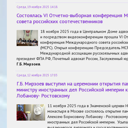
Среда, 19 ноября 2025 14:18
Состоялась VI Отчетно-выборная конференция 
совета российских соотечественников
18 ноября 2025 года в Центральном Доме адво
и посредством видеоконференции прошла VI От
конференция Международного совета российски
(МСРС). Открыл конференцию Председатель МСР
Международной ассоциации русскоязычных адво
президент ФПА РФ, Почетный адвокат России, Заслуженный ю
Г.Б. Мирзоев
.
Среда, 12 ноября 2025 17:03
Г.Б. Мирзоев выступил на церемонии открытия п
министру иностранных дел Российской империи 
Лобанову- Ростовскому
11 ноября 2025 года в Знаменской церкви Н
монастыря в Москве состоялось открытие па
Алексею Борисовичу Лобанову - Ростовскому
иностранных дел Российской империи. Усыпа
выдающегося дипломата и государственного