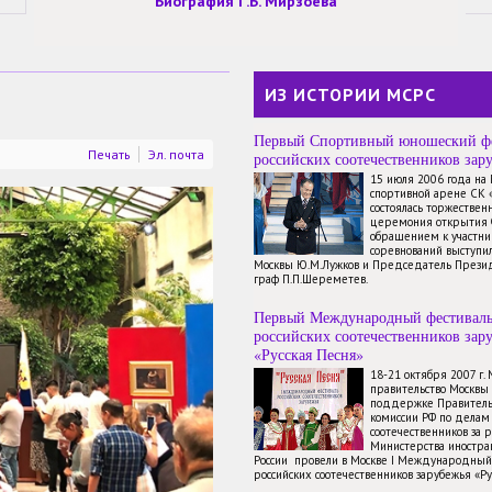
Биография Г.Б. Мирзоева
ИЗ ИСТОРИИ МСРС
Первый Спортивный юношеский ф
Печать
Эл. почта
российских соотечественников зар
15 июля 2006 года на
спортивной арене СК 
состоялась торжествен
церемония открытия 
обращением к участн
соревнований выступи
Москвы Ю.М.Лужков и Председатель През
граф П.П.Шереметев.
Первый Международный фестивал
российских соотечественников зар
«Русская Песня»
18-21 октября 2007 г.
правительство Москвы
поддержке Правитель
комиссии РФ по делам
соотечественников за 
Министерства иностр
России провели в Москве I Международный
российских соотечественников зарубежья «Ру