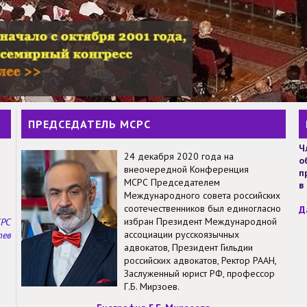
ПРЕДСЕДАТЕЛЬ МСРС
Ч
24 декабря 2020 года на
о
внеочередной Конференция
п
МСРС Председателем
в
Международного совета российских
соотечественников был единогласно
Д
избран Президент Международной
СРС
ассоциации русскоязычных
тев
адвокатов, Президент Гильдии
российских адвокатов, Ректор РААН,
Заслуженный юрист РФ, профессор
Г.Б. Мирзоев.