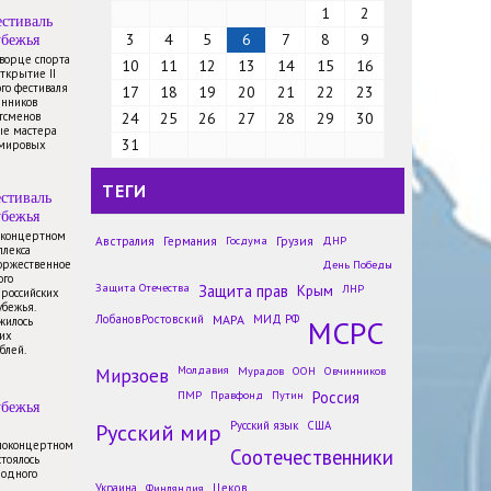
1
2
стиваль
убежья
3
4
5
6
7
8
9
Дворце спорта
10
11
12
13
14
15
16
открытие II
го фестиваля
17
18
19
20
21
22
23
енников
тсменов
24
25
26
27
28
29
30
ые мастера
31
 мировых
ТЕГИ
стиваль
убежья
в концертном
Австралия
Германия
Госдума
Грузия
ДНР
плекса
торжественное
День Победы
Участники международной
ого
Защита Отечества
Защита прав
Крым
ЛНР
 российских
экспедиции «Ледокол знаний»
убежья.
отправились на Северный
ЛобановРостовский
МАРА
МИД РФ
МСРС
жилось
полюс
их
блей.
Новости
Мирзоев
Молдавия
Мурадов
ООН
Овчинников
Победители конкурса «Моя
ПМР
Правфонд
Путин
Россия
семья в истории» учатся в
убежья
Школе историков-архивистов в
Русский мир
Русский язык
США
Москве
иноконцертном
Соотечественники
Новости
стоялось
родного
Русисты из-за рубежа проходят
Украина
Финляндия
Цеков