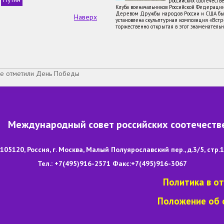
российских соотечеств
Клуба военачальников Российской Федераци
Деревом Дружбы народов России и США бы
Наверх
установлена скульптурная композиция «Встре
торжественно открытая в этот знаменатель
ке отметили День Победы
Международный совет российских соотечеств
105120, Россия, г. Москва, Малый Полуярославский пер., д.3/5, стр.1
Тел.: +7(495)916-2571 Факс:+7(495)916-3067
Политика в о
Положение об 