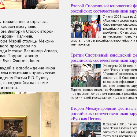
Второй Спортивный юношеский фе
российских соотечественников зар
7 июля 2008 года во 
«Лужники» состоялось 
ы торжественно отрылась
Спортивного юношеско
 словом выступили:
российских соотечеств
м, Виктория Стасюк, второй
зарубежья. Юных спор
ндрович Калинин,
напутствовали известн
торе Мэрий столицы Мексики
спорта, призеры российских, европейских и
чемпионатов.
ьного прокурора по
ода Мехико Владимир Агилар,
Третий Спортивный юношеский фе
лиан Поррас, доктор
российских соотечественников зар
е Луис Флорес Лопес.
24 августа 2010 года 
 людей в освобождение мира
зале "Россия" спортком
лом испытании и трагических
"Лужники" состоялось 
денту России В.В. Путину
открытие III Спортивн
юношеского фестиваля
, находящейся на взлете
соотечественников зар
 и спорта.
Торжественное открытие Фестиваля продол
прекрасным концертом известных российск
исполнителей, молодежных и детских ансам
Второй Международный фестиваль
российских соотечественников зар
«Русская Песня»
8 февраля 2010 г. в к
зале "Измайловский" со
открытие II Междуна
фестиваля российских