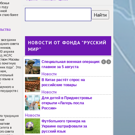
обучение в летней школе в
убежья
м году
Иркутске
ликой
Новости
 стало более
Посол Пакистана назвал
российскую культуру одной из
льства
самых богатых в мире
Новости
м заседании
НОВОСТИ ОТ ФОНДА "РУССКИЙ
дного совета
Фотовыставка о России
нников,
МИР"
открылась в музее Гаваны
-20 апреля
Новости
пр), МСРС
ьством Москвы
Специальная военная операция:
ю почетную
главное за 5 августа
ник года". Это
янам,
Новости
ительный
о языка и
В Китае растёт спрос на
в
российские товары
научного и
государств с
Новости
Для детей в Приднестровье
открыли «Лагерь посла
России»
Новости
эта традиция
ное
Футбольного тренера на
иативе
Украине оштрафовали за
ситета в
го совета
русский язык