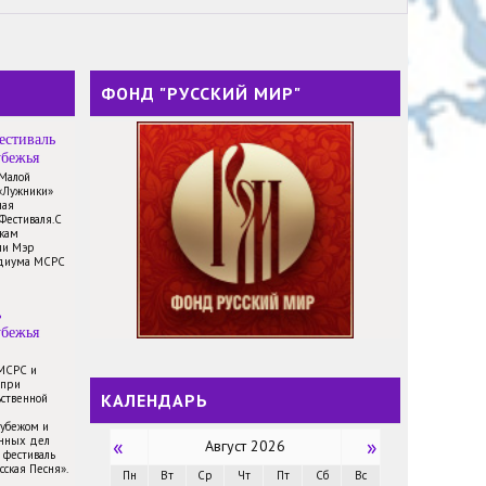
ФОНД "РУССКИЙ МИР"
естиваль
убежья
 Малой
«Лужники»
ная
Фестиваля.С
икам
ли Мэр
идиума МСРС
ь
убежья
 МСРС и
 при
КАЛЕНДАРЬ
ственной
рубежом и
анных дел
«
»
Август 2026
 фестиваль
сская Песня».
Пн
Вт
Ср
Чт
Пт
Сб
Вс