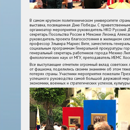
В самом крупном политехническом университете стран
выставка, посвященная Дню Победы. С приветственным
организатор мероприятия руководитель НКО Русский До
секретарь Посольства России в Мексике Леонид Алекса
руководитель проекта благосостояния в жилищном сек
профессор Эльвира Маркес Вите, заместитель генерал
социальным программам Генеральной прокуратуры гор
генеральный секретарь работников города Мехико Ли
филологических наук от МГУ, преподаватель ИЕМС Хос
Все выступающие отметили огромный вклад советских
от фашизма, поделились своими знаниями об этом тяже
потерях страны. Участники мероприятия пожелали Прези
успешного руководства самой большой державой мира
экономики, военных и стратегических успехов, культуры