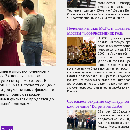
соотечественников зар
«Русская песня». В это
Фестиваль посвящен 65-летию Победы в Ве
Отечественной войне. Участниками фестиваля
500 соотечественников из 54 стран мира.
Почетная награда МСРС и Правите
Москвы "Соотечественник года"
В 2003 году на второ
правления Междунаро
российских соотечестве
которое состоялось 19
2003 г. в Ларнаке (Ки
совместно с Правител
учредили специальну
награду "Соотечествен
почетное звание будет присваиваться росси
льные листовки, сувениры и
проживающим за рубежом и вносящим знач
я. Экспонаты выставки
вклад в дело сохранения и развития русског
студенческую молодежь. В
культуры за рубежом, за вклад в защиту пра
соотечественников, за развитие культурного, 
ов. С 9 мая в соседствующем с
экономического сотрудничества зарубежных 
х и документальных фильмов о
Россией.
тия в политехническом
ице и филиалах, продлятся до
Состоялось открытие скульптурной
ельной программе
композиции "Встреча на Эльбе"
25 апреля 2016 года 
получила свое масштаб
продолжение. По иниц
Американского универ
Москве, Международно
Путин