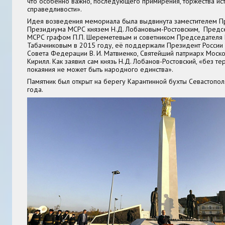
что особенно важно, последующего примирения, торжества ис
справедливости».
Идея возведения мемориала была выдвинута заместителем 
Президиума МСРС князем Н.Д. Лобановым-Ростовским, Пред
МСРС графом П.П. Шереметевым и советником Председателя 
Табачниковым в 2015 году, её поддержали Президент России В
Совета Федерации В. И. Матвиенко, Святейший патриарх Моско
Кирилл. Как заявил сам князь Н.Д. Лобанов-Ростовский, «без т
покаяния не может быть народного единства».
Памятник был открыт на берегу Карантинной бухты Севастопо
года.