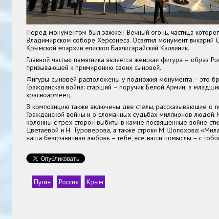
Перед монументом был зажжен Вечный огонь, частица которог
Владимирском соборе Херсонеса. Освятил монумент викарий 
Крымской епархии епископ Бахчисарайский
Каллиник
.
Главной частью памятника является женская фигура – образ Рос
призывающей к примирению своих сыновей.
Фигуры сыновей расположены у подножия монумента – это бра
Гражданская война: старший – поручик Белой Армии, а младши
красноармеец.
В композицию также включены две стелы, рассказывающие о 
Гражданской войны и о сломанных судьбах миллионов людей. 
колонны с трех сторон выбиты в камне посвященные войне ст
Цветаевой
и
Н. Туроверова
, а также строки
М. Шолохова
: «Мил
наша безграничная любовь – тебе, все наши помыслы – с тобо
Путин
Россия
Крым
Теги