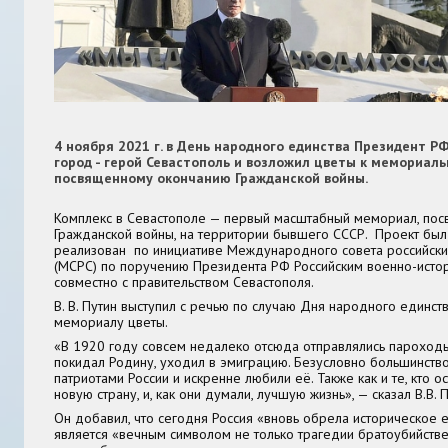
4 ноября 2021 г. в День народного единства Президент РФ
город - герой Севастополь и возложил цветы к мемориаль
посвященному окончанию Гражданской войны.
Комплекс в Севастополе — первый масштабный мемориал, пос
Гражданской войны, на территории бывшего СССР. Проект был
реализован по инициативе Международного совета российски
(МСРС) по поручению Президента РФ Российским военно-исто
совместно с правительством Севастополя.
В. В. Путин выступил с речью по случаю Дня народного единст
мемориалу цветы.
«В 1920 году совсем недалеко отсюда отправлялись пароходы,
покидал Родину, уходил в эмиграцию. Безусловно большинство
патриотами России и искренне любили её. Также как и те, кто ос
новую страну, и, как они думали, лучшую жизнь», — сказал В.В. П
Он добавил, что сегодня Россия «вновь обрела историческое 
является «вечным символом не только трагедии братоубийстве