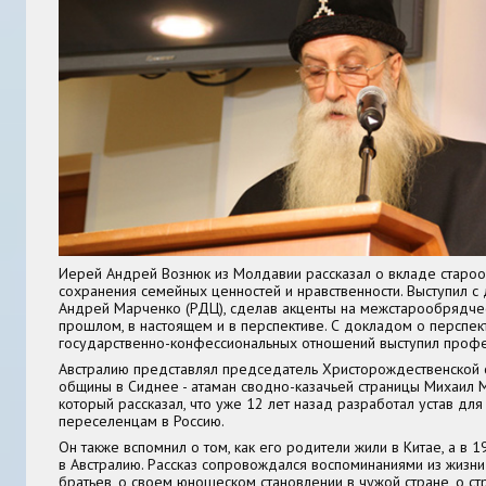
Иерей Андрей Вознюк из Молдавии рассказал о вкладе старо
сохранения семейных ценностей и нравственности. Выступил 
Андрей Марченко (РДЦ), сделав акценты на межстарообрядче
прошлом, в настоящем и в перспективе. С докладом о перспек
государственно-конфессиональных отношений выступил проф
Австралию представлял председатель Христорождественской
общины в Сиднее - атаман сводно-казачьей страницы Михаил 
который рассказал, что уже 12 лет назад разработал устав дл
переселенцам в Россию.
Он также вспомнил о том, как его родители жили в Китае, а в 
в Австралию. Рассказ сопровождался воспоминаниями из жизни
братьев, о своем юношеском становлении в чужой стране, о ст