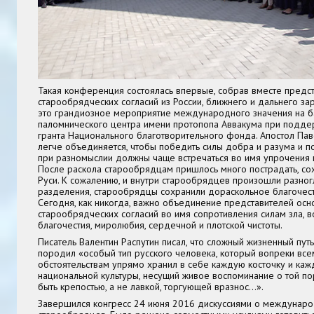
Такая конференция состоялась впервые, собрав вместе предс
старообрядческих согласий из России, ближнего и дальнего за
это грандиозное мероприятие международного значения на ба
паломнического центра имени протопопа Аввакума при подде
гранта Национального благотворительного фонда. Апостол Паве
легче объединяется, чтобы победить силы добра и разума и п
при разномыслии должны чаще встречаться во имя упрочения 
После раскола старообрядцам пришлось много пострадать, со
Руси. К сожалению, и внутри старообрядцев произошли разног
разделения, старообрядцы сохранили дораскольное благочест
Сегодня, как никогда, важно объединение представителей ос
старообрядческих согласий во имя сопротивления силам зла, 
благочестия, миролюбия, сердечной и плотской чистоты.
Писатель Валентин Распутин писал, что сложный жизненный пу
породил «особый тип русского человека, который вопреки вс
обстоятельствам упрямо хранил в себе каждую косточку и каж
национальной культуры, несущий живое воспоминание о той по
быть крепостью, а не лавкой, торгующей вразнос…».
Завершился конгресс 24 июня 2016 дискуссиями о междунар