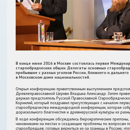
В конце июня 2016 в Москве состоялась первая Междуна
старообрядческих общин. Делегаты основных старообрядч
прибывшие с разных уголков России, ближнего и дальнего
в Московском доме национальностей.
Открыл конференцию приветственным выступлением предстоя
Древлеправославной Церкви Владыка Александр. Затем приве
держал предстоятель Русской Православной Старообрядческ
Корнилий, который поздравил присутствующих с началом перво
старообрядчества международной конференции, которая соб
дораскольного благочестия и древнерусской культуры из разны
В ходе конференции обсуждались бюрократические препоны,
чиновниками на местах и создающие проблемы по вопросам 
старообрядцев, готовых вернуться из-за границы в Россию, чт