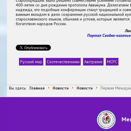
старообрядцев. Было решено совместными усилиями готовитьс
400-летия со дня рождения протопопа Аввакума. Делегатами
надежда, что подобные конференции станут традицией и совм
важным вкладом в дело сохранения русской национальной куль
старославянского языков, обычаев и устоев, которые являютс
богатством народов России.
Люд
Портал Сводно-казачье
Русский мир
Соотечественники
Австралия
МСРС
Теги
Вы здесь:
Главная
Новости
Новости
Первая Междуна
Меж