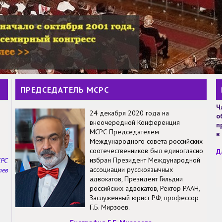
ПРЕДСЕДАТЕЛЬ МСРС
Ч
24 декабря 2020 года на
о
внеочередной Конференция
п
МСРС Председателем
в
Международного совета российских
соотечественников был единогласно
Д
избран Президент Международной
СРС
ассоциации русскоязычных
тев
адвокатов, Президент Гильдии
российских адвокатов, Ректор РААН,
Заслуженный юрист РФ, профессор
Г.Б. Мирзоев.