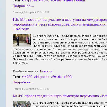
Теги
Мирзоев
МСРС
Эльба
День Победы
Подробнее ...
Пятница, 26 апреля 2024 16:52
Г.Б. Мирзоев принял участие и выступил на междунаро
мероприятии в честь встречи советских и американских 
1945 году
25 апреля 2024 г. в Москве прошло очередное торже
честь встречи советских и американских войск на Эльб
Организаторы - Американский университет в Москве,
Евразии, МСРС, Клуб военачальников Российской Фед
общественные организации. Это мероприятие проводится ежегодно 
большой популярностью среди ветеранов ВОВ, российских и амери
деятелей, СМИ. В 2016 году в арбатском сквере в торжественной об
Памятный знак «Встреча на Эльбе» работы академика Российской ак
Бурганова.
Опубликовано в
Новости
Теги
МСРС
Мирзоев
Эльба
ВОВ
Подробнее ...
Пятница, 26 апреля 2019 16:45
МСРС провел традиционную памятную церемонию «Вст
25 апреля 2019 г. в Москве МСРС провел традиционн
церемония в честь встречи войск советских и америк