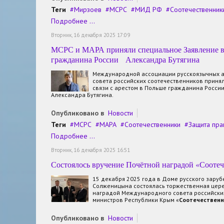
Теги
Мирзоев
МСРС
МИД РФ
Соотечественник
Подробнее ...
Вторник, 16 декабря 2025 17:09
МСРС и МАРА приняли специальное Заявление в 
гражданина России Александра Бутягина
Международной ассоциации русскоязычных 
совета российских соотечественников приня
связи с арестом в Польше гражданина России
Александра Бутягина.
Опубликовано в
Новости
Теги
МСРС
МАРА
Соотечественники
Защита пра
Подробнее ...
Вторник, 16 декабря 2025 16:51
Состоялось вручение Почётной наградой «Соотеч
15 декабря 2025 года в Доме русского зару
Солженицына состоялась торжественная цер
наградой Международного совета российских
министров Республики Крым «
Соотечественн
Опубликовано в
Новости