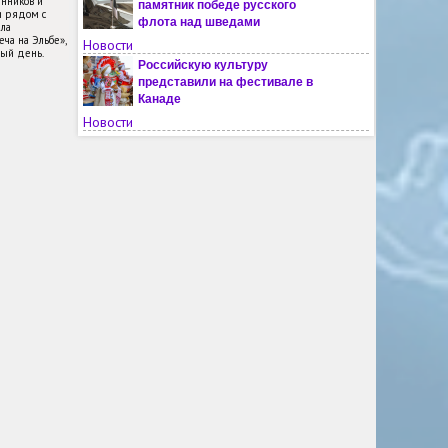
енников и
памятник победе русского
и рядом с
флота над шведами
ла
ча на Эльбе»,
Новости
ный день.
Российскую культуру
представили на фестивале в
Канаде
Новости
Вечер в Кабуле посвятили
творчеству Антона Чехова
Новости
Молодым жителям Чили
рассказали о России
Новости
На мать украинского военного
напали из-за русского языка во
Львовской области
Новости
Названы русские слова, где
чаще всего неправильно ставят
ударения
Новости
В финском Турку ждут решения
властей по поводу открытия