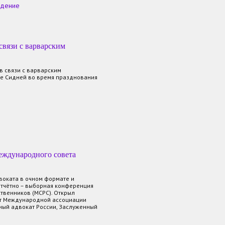
ждение
вязи с варварским
в связи с варварским
де Сидней во время празднования
еждународного совета
воката в очном формате и
тчётно – выборная конференция
твенников (МСРС). Открыл
т Международной ассоциации
ный адвокат России, Заслуженный