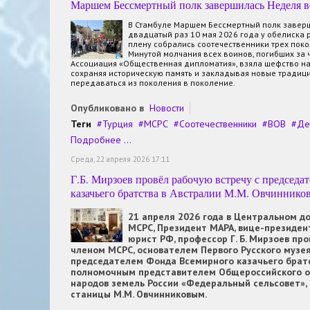
Маршем Бессмертный полк завершилась Неделя в
В Стамбуле Маршем Бессмертный полк заверш
двадцатый раз 10 мая 2026 года у обелиска 
плену собрались соотечественники трех поко
Минутой молчания всех воинов, погибших за ч
Ассоциация «Общественная дипломатия», взяла шефство н
сохраняя историческую память и закладывая новые традиц
передаваться из поколения в поколение.
Опубликовано в
Новости
Теги
Турция
МСРС
Соотечественники
ВОВ
Де
Подробнее ...
Среда, 22 апреля 2026 17:11
Г.Б. Мирзоев провёл рабочую встречу с председ
казачьего братства в Австралии М.М. Овчиннико
21 апреля 2026 года в Центральном д
МСРС, Президент МАРА, вице-президе
юрист РФ, профессор Г. Б. Мирзоев пр
членом МСРС, основателем Первого Русского музея
председателем Фонда Всемирного казачьего братс
полномочным представителем Общероссийского о
народов земель России «Федеральный сельсовет»,
станицы М.М. Овчинниковым.