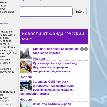
убежья
В финском Турку ждут решения
м году
властей по поводу открытия
ликой
 стало более
русскоязычной школы
Новости
льства
Заявки на участие в
Евразийской школе
Университета Лобачевского
м заседании
НОВОСТИ ОТ ФОНДА "РУССКИЙ
дного совета
поступили из Алжира, Ирана и других
нников,
МИР"
стран
-20 апреля
Новости
пр), МСРС
ьством Москвы
Специальная военная операция:
ю почетную
главное за неделю
ник года". Это
янам,
Новости
ительный
о языка и
Русским детям в детском саду
в
Даугавпилса запрещают
научного и
говорить на родном языке
государств с
Новости
Западные СМИ и власти
игнорируют нарушения прав
русскоязычных на Украине,
эта традиция
заявили дипломаты
ное
иативе
Новости
ситета в
го совета
Из центра Таллина убрали