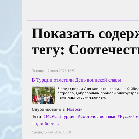
Показать содер
тегу: Соотечес
Пятница, 17 июля 2026 12:30
В Турции отметили День воинской славы
В преддверии Дня воинской славы на Хейбе
островов, добровольцы провели благоустрой
памятнику русским воинам.
Опубликовано в
Новости
Теги
МСРС
Турция
Соотечественники
Русский 
Подробнее ...
Среда, 13 мая 2026 13:58