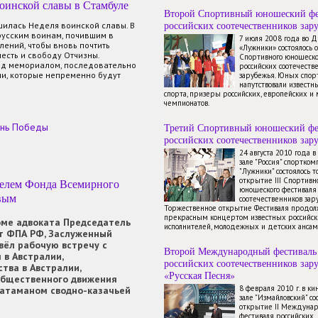
оинской славы в Стамбуле
Второй Спортивный юношеский фе
российских соотечественников зар
илась Неделя воинской славы. В
русским воинам, почившим в
7 июля 2008 года во 
лений, чтобы вновь почтить
«Лужники» состоялось 
есть и свободу Отчизны.
Спортивного юношеско
ад мемориалом, последовательно
российских соотечеств
ии, которые непременно будут
зарубежья. Юных спор
напутствовали известн
спорта, призеры российских, европейских и
чемпионатов.
нь Победы
Третий Спортивный юношеский фе
российских соотечественников зар
24 августа 2010 года 
зале "Россия" спортком
"Лужники" состоялось 
открытие III Спортивн
ателем Фонда Всемирного
юношеского фестиваля
вым
соотечественников зар
Торжественное открытие Фестиваля продол
прекрасным концертом известных российск
оме адвоката Председатель
исполнителей, молодежных и детских ансам
нт ФПА РФ, Заслуженный
овёл рабочую встречу с
Второй Международный фестиваль
 в Австралии,
российских соотечественников зар
тва в Австралии,
«Русская Песня»
бщественного движения
8 февраля 2010 г. в к
 атаманом сводно-казачьей
зале "Измайловский" со
открытие II Междуна
фестиваля российских