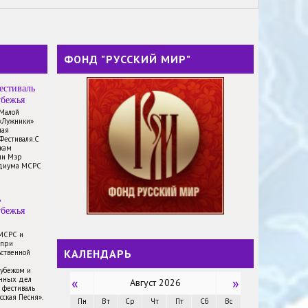
ФОНД "РУССКИЙ МИР"
естиваль
убежья
 Малой
«Лужники»
ная
Фестиваля.С
икам
ли Мэр
идиума МСРС
ь
убежья
 МСРС и
 при
КАЛЕНДАРЬ
ственной
рубежом и
анных дел
«
»
Август 2026
 фестиваль
сская Песня».
Пн
Вт
Ср
Чт
Пт
Сб
Вс