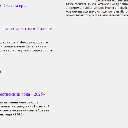
российских соотечеств
Клуба военачальников Российской Федераци
и
Защита прав
Деревом Дружбы народов России и США бы
установлена скульптурная композиция «Встре
торжественно открытая в этот знаменатель
связи с арестом в Польше
адвокатов и Международного
ли специальное Заявление в
, известного ученого-археолога
в
ественник года - 2025»
бежья имени Александра
емония награждения Почётной
 соотечественников и Совета
ик
года - 2025
».