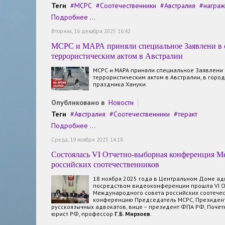
Теги
МСРС
Соотечественники
Австралия
награ
Подробнее ...
Вторник, 16 декабря 2025 16:42
МСРС и МАРА приняли специальное Заявлени в с
террористическим актом в Австралии
МСРС и МАРА приняли специальное Заявлени 
террористическим актом в Австралии, в горо
праздника Хануки.
Опубликовано в
Новости
Теги
Австралия
Соотечественники
теракт
Подробнее ...
Среда, 19 ноября 2025 14:18
Состоялась VI Отчетно-выборная конференция М
российских соотечественников
18 ноября 2025 года в Центральном Доме ад
посредством видеоконференции прошла VI О
Международного совета российских соотечес
конференцию Председатель МСРС, Президен
русскоязычных адвокатов, вице – президент ФПА РФ, Почет
юрист РФ, профессор
Г.Б. Мирзоев
.