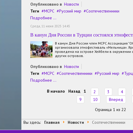
Опубликовано в
Новости
Теги
МСРС
Русский мир
Соотечественники
Подробнее ...
Среда, 11 июня 2025 14:45
В канун Дня России в Турции состоялся этнофес
В канун Дня России член МСРС Ассоциация "
организовала этнофестиваль «Мельница». Яр
проведена на острове Хейбели в окружении 
других островов.
Опубликовано в
Новости
Теги
МСРС
Соотечественники
Русский мир
Турц
Подробнее ...
В начало
Назад
1
2
3
4
9
10
Вперед
Страница 1 из 22
Вы здесь:
Главная
Новости
Соотечественники