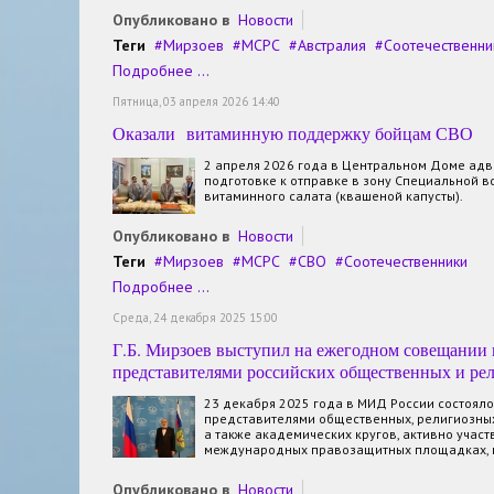
Опубликовано в
Новости
Теги
Мирзоев
МСРС
Австралия
Соотечественни
Подробнее ...
Пятница, 03 апреля 2026 14:40
Оказали витаминную поддержку бойцам СВО
2 апреля 2026 года в Центральном Доме адв
подготовке к отправке в зону Специальной 
витаминного салата (квашеной капусты).
Опубликовано в
Новости
Теги
Мирзоев
МСРС
СВО
Соотечественники
Подробнее ...
Среда, 24 декабря 2025 15:00
Г.Б. Мирзоев выступил на ежегодном совещании
представителями российских общественных и ре
23 декабря 2025 года в МИД России состоял
представителями общественных, религиозны
а также академических кругов, активно учас
международных правозащитных площадках, в
Опубликовано в
Новости