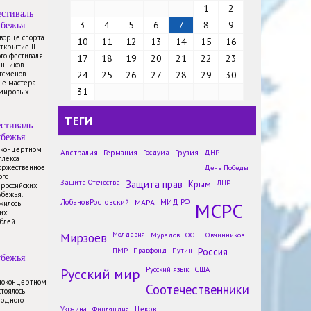
1
2
стиваль
убежья
3
4
5
6
7
8
9
Дворце спорта
10
11
12
13
14
15
16
открытие II
го фестиваля
17
18
19
20
21
22
23
енников
тсменов
24
25
26
27
28
29
30
ые мастера
31
 мировых
ТЕГИ
стиваль
убежья
в концертном
Австралия
Германия
Госдума
Грузия
ДНР
плекса
торжественное
День Победы
Молодым жителям Чили
ого
Защита Отечества
Защита прав
Крым
ЛНР
 российских
рассказали о России
убежья.
Новости
ЛобановРостовский
МАРА
МИД РФ
МСРС
жилось
их
На мать украинского военного
блей.
напали из-за русского языка во
Мирзоев
Молдавия
Мурадов
ООН
Овчинников
Львовской области
ПМР
Правфонд
Путин
Россия
Новости
убежья
Русский мир
Названы русские слова, где
Русский язык
США
чаще всего неправильно ставят
иноконцертном
Соотечественники
стоялось
ударения
родного
Новости
Украина
Финляндия
Цеков