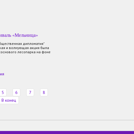
тиваль «Мельница»
Общественная дипломатия"
кая и волнующая акция была
соснового лесопарка на фоне
ия
5
6
7
8
В конец