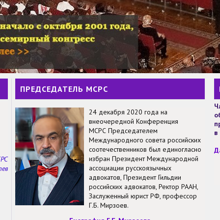
ПРЕДСЕДАТЕЛЬ МСРС
Ч
24 декабря 2020 года на
о
внеочередной Конференция
п
МСРС Председателем
в
Международного совета российских
соотечественников был единогласно
Д
избран Президент Международной
СРС
ассоциации русскоязычных
тев
адвокатов, Президент Гильдии
российских адвокатов, Ректор РААН,
Заслуженный юрист РФ, профессор
Г.Б. Мирзоев.