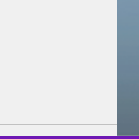
Российскую культуру
представили на фестивале в
Канаде
Новости