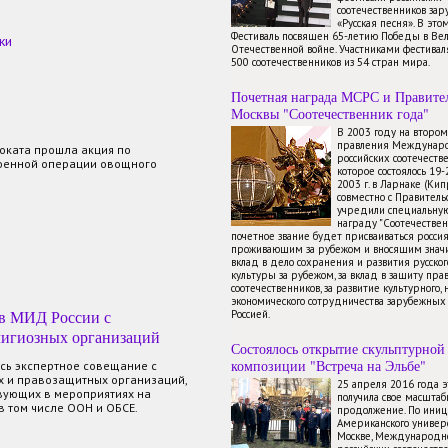
соотечественников зар
«Русская песня». В это
Фестиваль посвящен 65-летию Победы в Ве
ки
Отечественной войне. Участниками фестиваля
500 соотечественников из 54 стран мира.
Почетная награда МСРС и Правите
Москвы "Соотечественник года"
В 2003 году на второ
правления Междунаро
оката прошла акция по
российских соотечестве
военной операции овощного
которое состоялось 19
2003 г. в Ларнаке (Ки
совместно с Правител
учредили специальну
награду "Соотечествен
почетное звание будет присваиваться росси
проживающим за рубежом и вносящим знач
вклад в дело сохранения и развития русског
культуры за рубежом, за вклад в защиту пра
соотечественников, за развитие культурного, 
экономического сотрудничества зарубежных 
 в МИД России с
Россией.
лигиозных организаций
Состоялось открытие скульптурной
композиции "Встреча на Эльбе"
ось экспертное совещание с
х и правозащитных организаций,
25 апреля 2016 года 
твующих в мероприятиях на
получила свое масштаб
 том числе ООН и ОБСЕ.
продолжение. По иниц
Американского универ
Москве, Международно