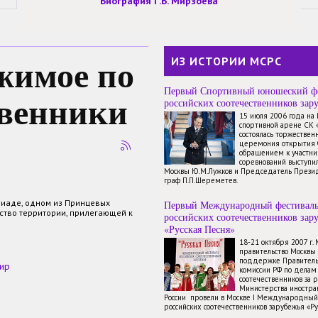
Биография Г.Б. Мирзоева
жимое по
ИЗ ИСТОРИИ МСРС
Первый Спортивный юношеский ф
твенники
российских соотечественников зар
15 июля 2006 года на
спортивной арене СК 
состоялась торжествен
церемония открытия 
обращением к участн
соревнований выступи
Москвы Ю.М.Лужков и Председатель През
граф П.П.Шереметев.
лиаде, одном из Принцевых
Первый Международный фестивал
ство территории, прилегающей к
российских соотечественников зар
«Русская Песня»
18-21 октября 2007 г.
правительство Москвы
поддержке Правитель
мир
комиссии РФ по делам
соотечественников за 
Министерства иностр
России провели в Москве I Международный
российских соотечественников зарубежья «Ру