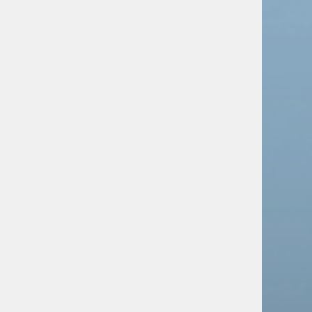
русскоязычной школы
Новости
Заявки на участие в
Евразийской школе
Университета Лобачевского
поступили из Алжира, Ирана и других
стран
Новости
Специальная военная операция:
главное за неделю
Новости
Русским детям в детском саду
Даугавпилса запрещают
говорить на родном языке
Новости
Западные СМИ и власти
игнорируют нарушения прав
русскоязычных на Украине,
заявили дипломаты
Новости
Из центра Таллина убрали
памятник победе русского
флота над шведами
Новости