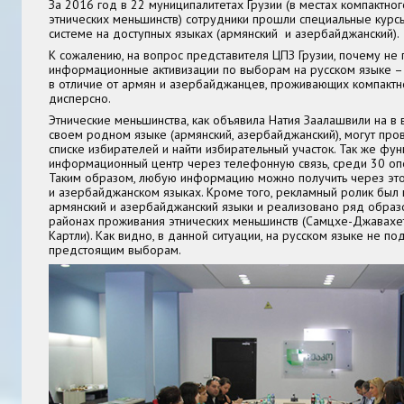
За 2016 год в 22 муниципалитетах Грузии (в местах компактно
этнических меньшинств) сотрудники прошли специальные курс
системе на доступных языках (армянский и азербайджанский).
К сожалению, на вопрос представителя ЦПЗ Грузии, почему не
информационные активизации по выборам на русском языке – 
в отличие от армян и азербайджанцев, проживающих компактн
дисперсно.
Этнические меньшинства, как объявила Натия Заалашвили на в 
своем родном языке (армянский, азербайджанский), могут про
списке избирателей и найти избирательный участок. Так же фу
информационный центр через телефонную связь, среди 30 опе
Таким образом, любую информацию можно получить через это
и азербайджанском языках. Кроме того, рекламный ролик был
армянский и азербайджанский языки и реализовано ряд образ
районах проживания этнических меньшинств (Самцхе-Джавахет
Картли). Как видно, в данной ситуации, на русском языке не п
предстоящим выборам.