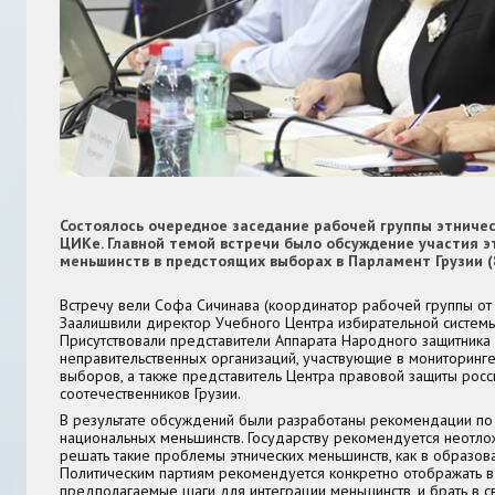
Состоялось очередное заседание рабочей группы этниче
ЦИКе. Главной темой встречи было обсуждение участия э
меньшинств в предстоящих выборах в Парламент Грузии (8
Встречу вели Софа Сичинава (координатор рабочей группы от 
Заалишвили директор Учебного Центра избирательной систем
Присутствовали представители Аппарата Народного защитника 
неправительственных организаций, участвующие в мониторинг
выборов, а также представитель Центра правовой защиты росс
соотечественников Грузии.
В результате обсуждений были разработаны рекомендации п
национальных меньшинств. Государству рекомендуется неотл
решать такие проблемы этнических меньшинств, как в образова
Политическим партиям рекомендуется конкретно отображать в
предполагаемые шаги для интеграции меньшинств, и брать в 