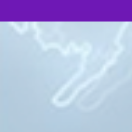
Ваши многолетние труды по возвращению исторических цен
включая уникальную коллекцию театрально-декорационной
свидетельствуют о Вашем искреннем и самоотверженном 
Родине. Особое уважение вызывает Ваше стремление содей
русских соотечественников по всему миру, а также вклад в
памятников героям Первой мировой войны на Поклонной гор
Народного единства в Севастополе. Эти воплощенные в жи
напоминают нам о необходимости укрепления национальног
бережного отношения к исторической памяти.
В этот знаменательный день молитвенно желаю Вам, ува
Дмитриевич, крепости сил, душевного мира и обильной пом
многополезных трудах на благо Церкви и Отечества.