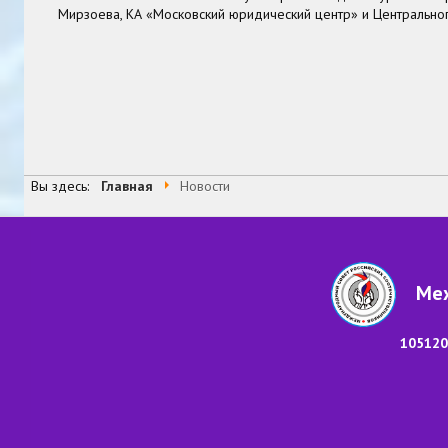
Мирзоева, КА «Московский юридический центр» и Центрально
В начало
Назад
2
3
4
5
9
10
11
Вперед
В 
Страница 7 из 99
Вы здесь:
Главная
Новости
Меж
105120,