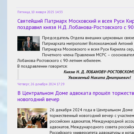
Пятница, 10 января 2025 14:33
Святейший Патриарх Московский и всея Руси Ки
поздравил князя Н.Д. Лобанова-Ростовского с 9
Председатель Отдела внешних церковных связе
Патриархата митрополит Волоколамский Антоний
Патриарха Московского и всея Руси Кирилла се
Почетного члена Правления МСРС – соосновател
Лобанова-Ростовского с 90-летним юбилеем.
В поздравлении говорится:
Князю Н. Д. ЛОБАНОВУ-РОСТОВСКОМ
Уважаемый Никита Дмитриевич!
От имени Святейшего Патриарха Московского и всея Руси 
Четверг, 26 декабря 2024 17:29
поздравляю Вас с 90-летием со дня рождения!
В Центральном Доме адвоката прошёл торжест
Ваш жизненный путь, исполненный преданности православно
новогодний вечер
вдохновляет многих соотечественников. Будучи прямым по
Рюриковичей, Вы сохранили связь с духовным и культурным 
26 декабря 2024 года в Центральном Доме
торжественный новогодний вечер с участием
российских адвокатов, Международной ассо
адвокатов, Международного совета российск
Российского университета адвокатуры и нотар