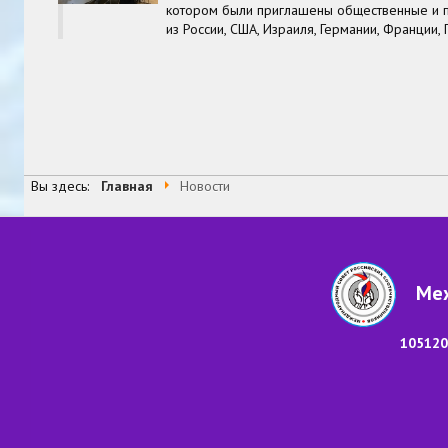
котором были приглашены общественные и п
из России, США, Израиля, Германии, Франции,
В начало
Назад
1
2
3
4
8
9
10
Вперед
В 
Страница 5 из 99
Вы здесь:
Главная
Новости
Меж
105120,