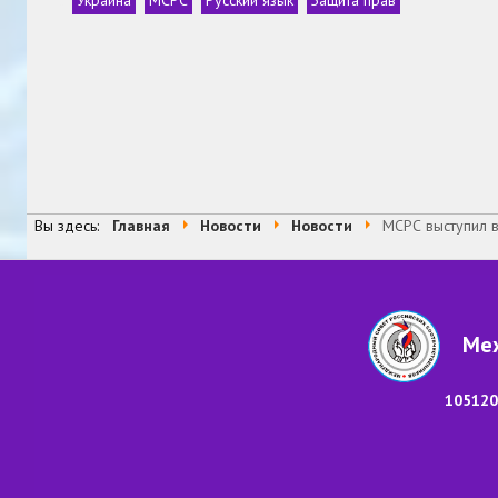
Теги
Вы здесь:
Главная
Новости
Новости
МСРС выступил в
Меж
105120,