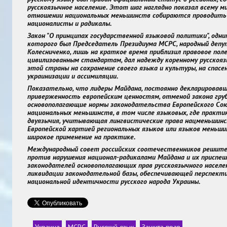
русскоязычное население. Этот шаг наглядно показал всему ми
отношении национальных меньшинств собираются проводить 
националисты и радикалы.
Закон "О принципах государственной языковой политики", одн
которого был Председатель Президиума МСРС, народный депу
Колесниченко, лишь на краткое время приблизил правовое пол
цивилизованным стандартам, дал надежду коренному русскоя
этой страны на сохранение своего языка и культуры, на спас
украинизации и ассимиляции.
Показательно, что лидеры Майдана, постоянно декларировав
приверженность европейским ценностям, отменой закона гру
основополагающие нормы законодательства Европейского Сою
национальных меньшинств, в том числе языковых, где практи
двуязычия, учитывающая лингвистические права нацменьшинс
Европейской хартией региональных языков или языков меньши
широкое применение на практике.
Международный совет российских соотечественников решит
против нарушения национал-радикалами Майдана и их приспеш
законодателей основополагающих прав русскоязычного населе
ликвидации законодательной базы, обеспечивающей перспект
национальной идентичности русского народа Украины.
Украина
МСРС
Русский язык
Защита прав