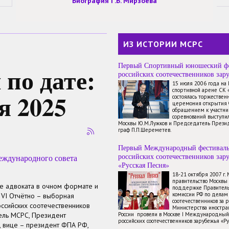
Биография Г.Б. Мирзоева
ИЗ ИСТОРИИ МСРС
Первый Спортивный юношеский ф
по дате:
российских соотечественников зар
15 июля 2006 года на
спортивной арене СК 
я 2025
состоялась торжествен
церемония открытия 
обращением к участн
соревнований выступи
Москвы Ю.М.Лужков и Председатель През
граф П.П.Шереметев.
Первый Международный фестивал
российских соотечественников зар
еждународного совета
«Русская Песня»
18-21 октября 2007 г.
правительство Москвы
е адвоката в очном формате и
поддержке Правитель
комиссии РФ по делам
VI Отчётно – выборная
соотечественников за 
сийских соотечественников
Министерства иностр
ель МСРС, Президент
России провели в Москве I Международный
российских соотечественников зарубежья «Ру
 вице – президент ФПА РФ,