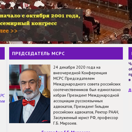
ПРЕДСЕДАТЕЛЬ МСРС
Ч
24 декабря 2020 года на
о
внеочередной Конференция
п
МСРС Председателем
в
Международного совета российских
соотечественников был единогласно
Д
избран Президент Международной
СРС
ассоциации русскоязычных
тев
адвокатов, Президент Гильдии
российских адвокатов, Ректор РААН,
Заслуженный юрист РФ, профессор
Г.Б. Мирзоев.