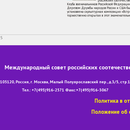
российских соотечеств
Клуба военачальников Российской Федераци
Деревом Дружбы народов России и США бы
установлена скульптурная композиция «Встре
торжественно открытая в этот знаменатель
25
Международный совет российских соотечеств
105120, Россия, г. Москва, Малый Полуярославский пер., д.3/5, стр.1
Тел.: +7(495)916-2571 Факс:+7(495)916-3067
Политика в о
Положение об 