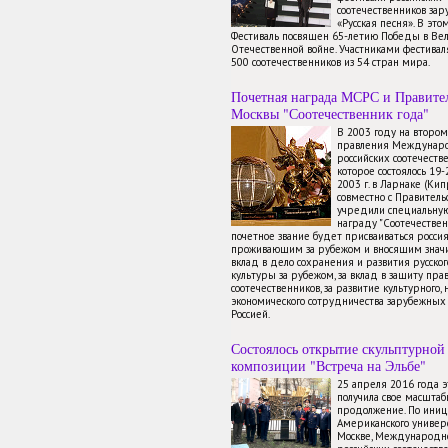
соотечественников зар
«Русская песня». В это
Фестиваль посвящен 65-летию Победы в Ве
Отечественной войне. Участниками фестиваля
500 соотечественников из 54 стран мира.
Почетная награда МСРС и Правите
Москвы "Соотечественник года"
В 2003 году на второ
правления Междунаро
российских соотечестве
которое состоялось 19
2003 г. в Ларнаке (Ки
совместно с Правител
учредили специальну
награду "Соотечествен
почетное звание будет присваиваться росси
проживающим за рубежом и вносящим знач
вклад в дело сохранения и развития русског
культуры за рубежом, за вклад в защиту пра
соотечественников, за развитие культурного, 
экономического сотрудничества зарубежных 
Россией.
Состоялось открытие скульптурной
композиции "Встреча на Эльбе"
25 апреля 2016 года 
получила свое масштаб
продолжение. По иниц
Американского универ
Москве, Международно