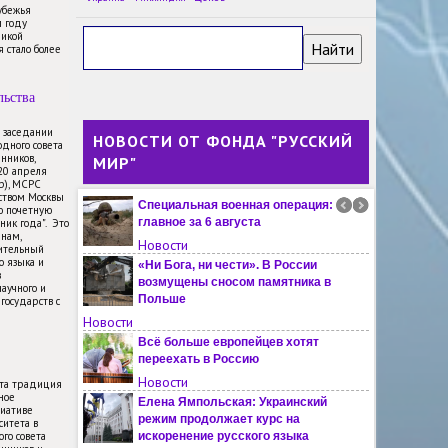
убежья
В годовщину трагедии
м году
Хиросимы в Японии не говорят о
ликой
 стало более
вине США, но критикуют
Россию, отметили в МИД РФ
Новости
льства
Русский язык помогает
укреплять связи между Россией
м заседании
НОВОСТИ ОТ ФОНДА "РУССКИЙ
дного совета
и Киргизией, отметил Алексей
нников,
МИР"
Оверчук
-20 апреля
Новости
пр), МСРС
ьством Москвы
Специальная военная операция:
ю почетную
главное за 6 августа
ник года". Это
янам,
Новости
ительный
о языка и
«Ни Бога, ни чести». В России
в
возмущены сносом памятника в
научного и
Польше
государств с
Новости
Всё больше европейцев хотят
переехать в Россию
Новости
эта традиция
ное
Елена Ямпольская: Украинский
иативе
режим продолжает курс на
ситета в
го совета
искоренение русского языка