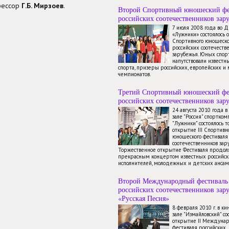
офессор
Г.Б. Мирзоев
.
Второй Спортивный юношеский фе
российских соотечественников зар
7 июля 2008 года во 
«Лужники» состоялось 
Спортивного юношеско
российских соотечеств
зарубежья. Юных спор
напутствовали известн
спорта, призеры российских, европейских и
чемпионатов.
Третий Спортивный юношеский фе
российских соотечественников зар
24 августа 2010 года 
зале "Россия" спортком
"Лужники" состоялось 
открытие III Спортивн
юношеского фестиваля
соотечественников зар
Торжественное открытие Фестиваля продол
прекрасным концертом известных российск
исполнителей, молодежных и детских ансам
Второй Международный фестиваль
российских соотечественников зар
«Русская Песня»
8 февраля 2010 г. в к
зале "Измайловский" со
открытие II Междуна
фестиваля российских