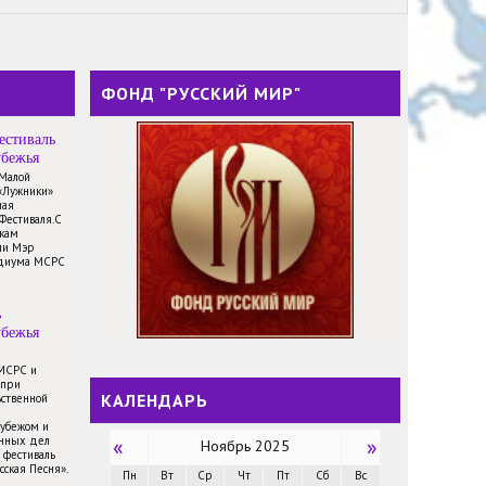
ФОНД "РУССКИЙ МИР"
естиваль
убежья
 Малой
«Лужники»
ная
Фестиваля.С
икам
ли Мэр
идиума МСРС
ь
убежья
 МСРС и
 при
КАЛЕНДАРЬ
ственной
рубежом и
анных дел
«
»
Ноябрь 2025
 фестиваль
сская Песня».
Пн
Вт
Ср
Чт
Пт
Сб
Вс