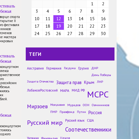
1
2
стиваль
убежья
3
4
5
6
7
8
9
Дворце спорта
10
11
12
13
14
15
16
открытие II
го фестиваля
17
18
19
20
21
22
23
енников
тсменов
24
25
26
27
28
29
30
ые мастера
 мировых
ТЕГИ
стиваль
убежья
Лингвистические сказки 14-
в концертном
летней россиянки войдут в
Австралия
Германия
Госдума
Грузия
ДНР
плекса
новые учебники по русскому
торжественное
День Победы
языку
ого
Защита Отечества
Защита прав
Крым
ЛНР
 российских
Новости
убежья.
ЛобановРостовский
МАРА
МИД РФ
МСРС
жилось
Историческую надпись на
их
русском языке уничтожили в
блей.
Одессе
Мирзоев
Молдавия
Мурадов
ООН
Овчинников
Новости
ПМР
Правфонд
Путин
Россия
убежья
Международные клубы дружбы
Русский мир
сохраняют наследие
Русский язык
США
Всемирного фестиваля
иноконцертном
Соотечественники
стоялось
молодёжи
родного
Новости
Украина
Финляндия
Цеков