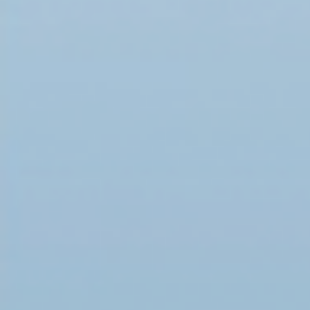
МСРС и МАРА приняли специальное Заявление п
Приднестровье
Международый совет российских соотечествен
Международная ассоциация русскоязычных ад
специальное Заявление в связи со складываю
ситуацией в Приднестровской Молдавской респ
Пятница, 10 января 2025 14:33
Святейший Патриарх Московский и всея Руси К
поздравил князя Н.Д. Лобанова-Ростовского с 
юбилеем
Председатель Отдела внешних церковных свя
Патриархата митрополит Волоколамский Антони
Святейшего Патриарха Московского и всея Рус
поздравил Почетного члена Правления МСРС –
князя Н.Д.…
Четверг, 26 декабря 2024 17:29
В Центральном Доме адвоката прошёл торжес