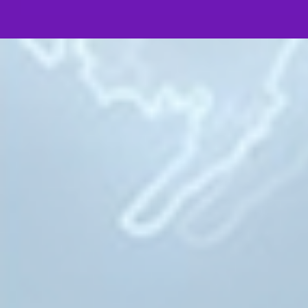
Вторник, 18 февраля 2025 12:49
Институт востоковедения РАН тепло поздравил 
Дмитриевича Лобанова-Ростовского со славным
Институт востоковедения РАН тепло поздрави
Дмитриевича Лобанова-Ростовского со слав
отметил выдающиеся заслуги Никиты Дмитри
известного дипломата и министра иностранн
империи князя Алексея…
Пятница, 31 января 2025 11:36
Князь Н.Д. Лобанов-Ростовский рассказал о Серг
Почетный член Правления МСРС – соосноват
Лобанов-Ростовский выступил на научной ко
раасказом о Сергее Дягилеве.
Четверг, 23 января 2025 16:52
Г.Б. Мирзоев выступил в МИД России на заседан
Попечительского совета Фонда поддержки и за