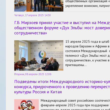
общественных организаций «
укрепление воинских, патрио
Четверг, 17 апреля 2025 14:50
Г.Б. Мирзоев принял участие и выступил на Меж
общественном форуме «Дух Эльбы: мост доверия
сотрудничества»
15 апреля 2025 года в штаб 
народов Евразии и Африки в
состоялся Международный 
телемост «Дух Эльбы: мост 
сотрудничества», к участию 
приглашены…
Вторник, 08 апреля 2025 12:08
Подведены итоги Международного историко-кул
конкурса, приуроченного к проведению перекрес
культуры Россия и Китая
Международный совет российских соотечест
феврале-апреле 2025 года при поддержке 
комиссии по делам соотечественников за р