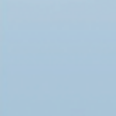
соотечественников, проживающих за рубе-жом
23 января 2025 г. в Министерстве иностранн
заседание Попечительского совета Фонда п
прав соотечественников (ФПС), проживающих
вёл заседание Председатель Попечительско
Подробнее ...
Четверг, 23 января 2025 15:16
Г.Б. Мирзоев принял участие и выступил на зас
группы по международно- правовым вопросам 
Представительстве Республики Крым при През
22 января 2025 года состоялось заседание Ра
международно-правовым вопросам при Посто
Представительстве Республики Крым при През
заседание заместитель председателя Совета м
Крым – Постоянный Представитель…
Вторник, 21 января 2025 12:47