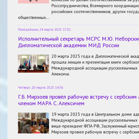
Россотрудничества, Всемирного координаци
российских соотечественников, других госуд
общественных…
Понедельник, 24 марта 2025 17:01
Исполнительный секретарь МСРС М.Ю. Неборский
Дипломатической академии МИД России
20 марта 2025 года в Дипломатической ака
прошла лекция и презентация книги сербског
Международной ассоциации русскоязычных 
Алексича.
Четверг, 20 марта 2025 14:36
Г.Б. Мирзоев провёл рабочую встречу с сербским
членом МАРА С. Алексичем
19 марта 2025 года в Центральном доме ад
Международной ассоциации русскоязычных а
вице-президент ФПА РФ, Заслуженный юрист 
Мирзоев провел рабочую встречу с сербски