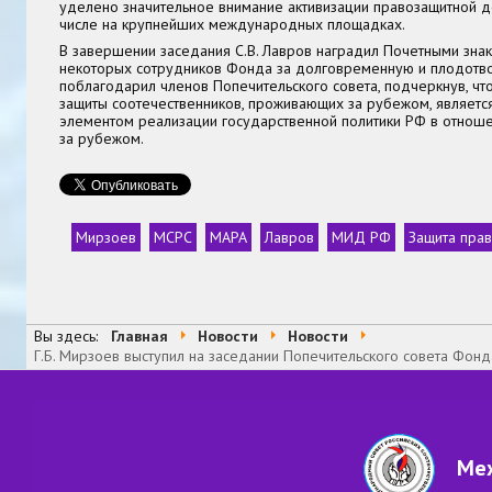
уделено значительное внимание активизации правозащитной де
числе на крупнейших международных площадках.
В завершении заседания С.В. Лавров наградил Почетными зн
некоторых сотрудников Фонда за долговременную и плодотв
поблагодарил членов Попечительского совета, подчеркнув, ч
защиты соотечественников, проживающих за рубежом, являетс
элементом реализации государственной политики РФ в отноше
за рубежом.
Мирзоев
МСРС
МАРА
Лавров
МИД РФ
Защита прав
Теги
Вы здесь:
Главная
Новости
Новости
Г.Б. Мирзоев выступил на заседании Попечительского совета Фо
Меж