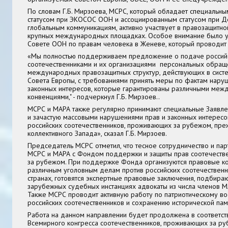
По словам Г.Б. Мирзоева, МСРС, который обладает специальны
статусом при ЭКОСОС ООН и ассоциированным статусом при 
глобальным коммуникациям, активно участвует в правозащитно
крупных международных площадках. Особое внимание было у
Совете ООН по правам человека в Женеве, который проводит т
«Мы полностью поддерживаем предложение о подаче россий
соотечественниками и их организациями персональных обращ
международных правозащитных структур, действующих в систе
Совета Европы, с требованиями принять меры по фактам наруш
законных интересов, которые гарантированы различными ме
конвенциями," - подчеркнул Г.Б. Мирзоев..
МСРС и МАРА также регулярно принимают специальные Заявлен
и зачастую массовыми нарушениями прав и законных интересо
российских соотечественников, проживающих за рубежом, преж
коллективного Запада», сказал Г.Б. Мирзоев.
Председатель МСРС отметил, что тесное сотрудничество и пар
МСРС и МАРА с Фондом поддержки и защиты прав соотечеств
за рубежом. При поддержке Фонда организуются правовые ко
различным уголовным делам против российских соотечествен
странах, готовятся экспертные правовые заключения, подбира
зарубежных судебных инстанциях адвокаты из числа членов М
Также МСРС проводит активную работу по патриотическому в
российских соотечественников и сохранению исторической пам
Работа на данном направлении будет продолжена в соответств
Всемирного конгресса соотечественников, проживающих за ру