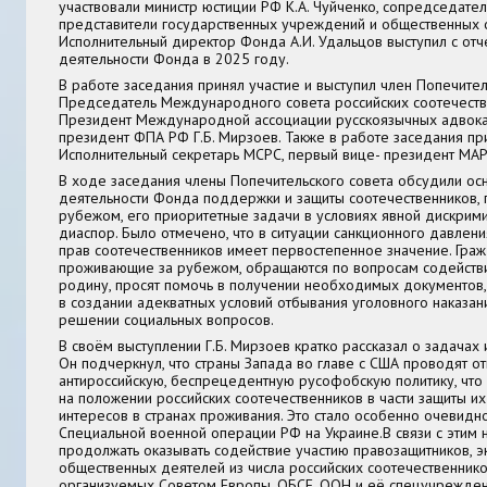
участвовали
министр юстиции РФ К.А. Чуйченко,
сопредседатель
представители государственных учреждений и общественных о
Исполнительный директор Фонда А.И. Удальцов выступил с от
деятельности Фонда в 2025 году.
В работе заседания принял участие и выступил член Попечител
Председатель Международного совета российских соотечеств
Президент Международной ассоциации русскоязычных адвокат
президент ФПА РФ
Г.Б. Мирзоев
. Также в работе заседания пр
Исполнительный секретарь МСРС, первый вице- президент МА
В ходе заседания члены Попечительского совета обсудили ос
деятельности Фонда поддержки и защиты соотечественников,
рубежом, его приоритетные задачи в условиях явной дискрим
диаспор. Было отмечено, что в ситуации санкционного давлен
прав соотечественников имеет первостепенное значение. Гра
проживающие за рубежом, обращаются по вопросам содействи
родину, просят помочь в получении необходимых документов, 
в создании адекватных условий отбывания уголовного наказани
решении социальных вопросов.
В своём выступлении Г.Б. Мирзоев кратко рассказал о задачах
Он подчеркнул, что страны Запада во главе с США проводят о
антироссийскую, беспрецедентную русофобскую политику, что 
на положении российских соотечественников в части защиты их
интересов в странах проживания. Это стало особенно очевидн
Специальной военной операции РФ на Украине.
В связи с этим
продолжать оказывать содействие участию правозащитников, э
общественных деятелей из числа российских соотечественнико
организуемых Советом Европы, ОБСЕ, ООН и её спецучрежден