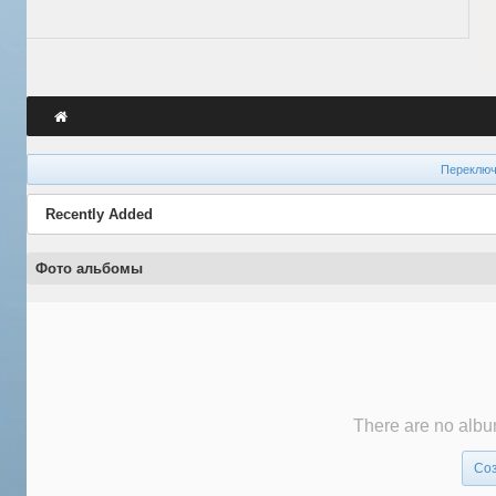
Переключ
Recently Added
Фото альбомы
There are no album
Соз