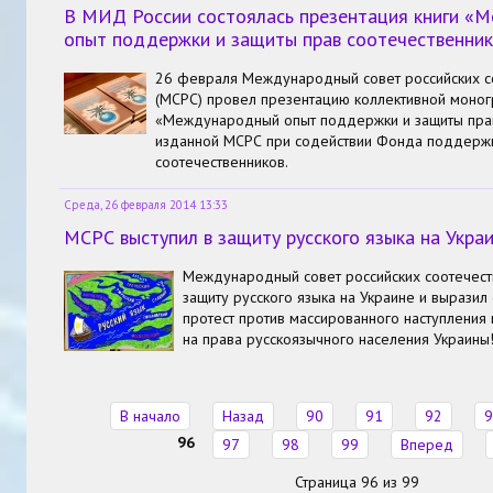
В МИД России состоялась презентация книги «
опыт поддержки и защиты прав соотечественни
26 февраля Международный совет российских с
(МСРС) провел презентацию коллективной моно
«Международный опыт поддержки и защиты прав
изданной МСРС при содействии Фонда поддержк
соотечественников.
Среда, 26 февраля 2014 13:33
МСРС выступил в защиту русского языка на Укра
Международный совет российских соотечест
защиту русского языка на Украине и выразил
протест против массированного наступления
на права русскоязычного населения Украины
В начало
Назад
90
91
92
9
96
97
98
99
Вперед
Страница 96 из 99