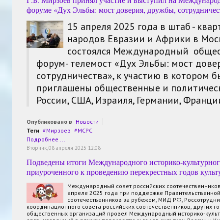
форуме «Дух Эльбы: мост доверия, дружбы, сотрудничес
15 апреля 2025 года в штаб - ква
народов Евразии и Африки в Мос
состоялся
Международный обще
форум- телемост «Дух Эльбы: мост довер
сотрудничества», к участию в котором 
приглашены общественные и политическ
России, США, Израиля, Германии, Франци
Опубликовано в
Новости
Теги
Мирзоев
МСРС
Подробнее ...
Вторник, 08 апреля 2025 12:08
Подведены итоги Международного историко-культурног
приуроченного к проведению перекрестных годов культ
Международный совет российских соотечественников
апреле 2025 года при поддержке Правительственной
соотечественников за рубежом, МИД РФ, Россотрудни
координационного совета российских соотечественников, других г
общественных организаций провел Международный историко-культ