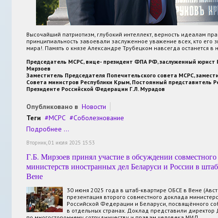
Высочайший патриотизм, глубокий интеллект, верность идеалам пр
принципиальность завоевали заслуженное уважение всех, кто его з
мира!. Память о князе Александре Трубецком навсегда останется в 
Председатель МСРС, вице- президент ФПА РФ, заслуженный юрист Р
Мирзоев
Заместитель Председателя Попечительского совета МСРС, замест
Совета министров Республики Крым, Постоянный представитель Р
Президенте Российской Федерации Г.Л. Мурадов
Опубликовано в
Новости
Теги
МСРС
Соболезнование
Подробнее ...
Вторник, 01 июля 2025 15:53
Г.Б. Мирзоев принял участие в обсуждении совместного
министерств иностранных дел Беларуси и России в шта
Вене
30 июня 2025 года в штаб-квартире ОБСЕ в Вене (Авст
презентация второго совместного доклада министер
Российской Федерации и Беларуси, посвящённого с
в отдельных странах. Доклад представили директор
по многостороннему сотрудничеству и правам человека МИД