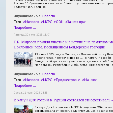
России Г.Е. Лукьянцев и начальник Главного управления многосто
Беларуси И.А. Величко.
Опубликовано в
Новости
Теги
Мирзоев
МСРС
ООН
Защита прав
Подробнее ...
Пятница, 20 июня 2025 11:47
Г.Б. Мирзоев принял участие и выступил на памятном м
Поклонной горе, посвященном Бендерской трагедии
19 июня 2025 года в Москве, на Поклонной горе у Веч
мероприятие, приуроченное ко Дню памяти и скорби 
Бендерской трагедии с участием представителей Пр
Молдавской Республики и общественных деятелей Ро
Опубликовано в
Новости
Теги
Мирзоев
МСРС
Приднестровье
Манаков
Подробнее ...
Среда, 11 июня 2025 14:45
В канун Дня России в Турции состоялся этнофестиваль
В канун Дня России член МСРС Ассоциация "Обществе
организовала этнофестиваль «Мельница». Яркая и в