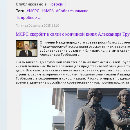
Опубликовано в
Новости
Теги
МСРС
МАРА
Соболезнование
Подробнее ...
Пятница, 01 августа 2025 18:10
МСРС скорбит в связи с кончиной князя Александра Тру
От имени Международного совета российских соотеч
Международной ассоциации русскоязычных адвокато
соболезнование родным и близким, коллегам в связи 
Александра Трубецкого.
Князь Александр Трубецкой является прямым потомком князей Трубец
князей Голицыных. Во все времена для представителей этих династи
души. Всю свою жизнь князь посвятил сохранению русского наслед
страны к своим историческим корням.Неоценим значительный вклад
Трубецкого в сохранение и консолидацию Русского мира, в поддер
арене в движение российских соотечественников, проживающих за