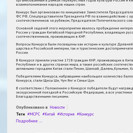
организованный в рамках перекрестных годов культуры России и Ки
взаимопонимания народов наших стран.
Конкурс был организован по инициативе Заместителя Председател
ФС РФ, Спецпредставителя Президента РФ по взаимодействию с о
соотечественников за рубежом, Председателя Попечительского сов
Основной задачей этого мероприятия явилось пробуждение интереса
России у граждан Китайской Народной Республики, владеющих русс
соотечественников, проживающих в КНР.
Вопросы Конкурса были посвящены как истории и культуре Древней 
царства и Российской империи, так и туристическим достопримеча
России.
В Конкурсе приняли участие 1728 граждан КНР, проживающих в Кит
Республике и в других странах мира, а также российских соотечест
активными городами Китая стали Пекин, Шанхай, Далянь,Куньмин, Х
Победителями Конкурса, набравшими наибольшее количество балло
Конкурса, стали Щисы Ши, Чун Янг и Сяньи Цун.
В соответствии с Положением о Конкурсе победители будут награж
экскурсионной поездкой в Российскую Федерацию, а все участники
Благодарственными письмами.
Опубликовано в
Новости
Теги
МСРС
Китай
История
Конкурс
Подробнее ...