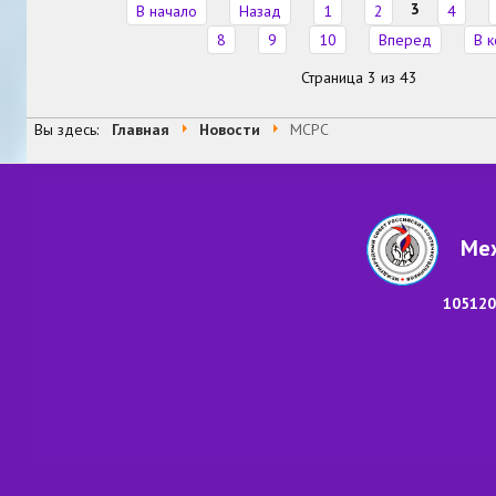
3
В начало
Назад
1
2
4
8
9
10
Вперед
В 
Страница 3 из 43
Вы здесь:
Главная
Новости
МСРС
Меж
105120,