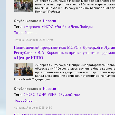
25 апреля 2025 года в Москве, в сквере «Экология»
памятное мероприятие в честь 80-летия встречи сове
войск на Эльбе в 1945 году в рамках всенародного 
Великой Победы.
Опубликовано в
Новости
Теги
Мирзоев
МСРС
Эльба
День Победы
Подробнее ...
Пятница, 25 апреля 2025 14:40
Полномочный представитель МСРС в Донецкой и Луга
Республиках В.А. Коровников принял участие в церемо
в Центре ИППО
22 апреля 2025 года в Центре Императорского Прав
общества (ИППО) состоялось вручение благодарност
представителям государственных и общественных ор
вклад в укрепление воинских, патриотических и дух
Российской Федерации».
Опубликовано в
Новости
Теги
МСРС
ДНР
ЛНР
Русский мир
Подробнее ...
Четверг, 17 апреля 2025 14:50
Г.Б. Мирзоев принял участие и выступил на Междунар