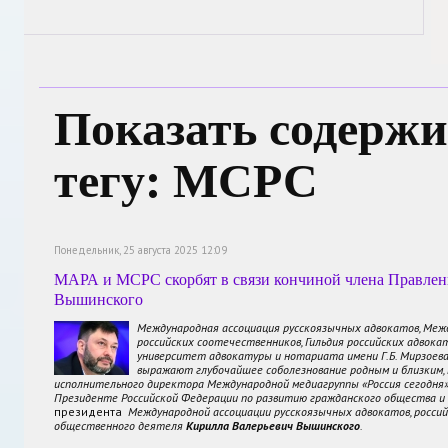
Показать содержи
тегу: МСРС
Понедельник, 25 августа 2025 12:09
МАРА и МСРС скорбят в связи кончиной члена Правле
Вышинского
Международная ассоциация русскоязычных адвокатов, Меж
российских соотечественников, Гильдия российских адвокат
университет адвокатуры и нотариата имени Г.Б. Мирзоева
выражают глубочайшее соболезнование родным и близким, к
исполнительного директора Международной медиагруппы «Россия сегодня»
Президенте Российской Федерации по развитию гражданского общества и 
президента
Международной ассоциации русскоязычных адвокатов, россий
общественного деятеля
Кирилла Валерьевич Вышинского
.