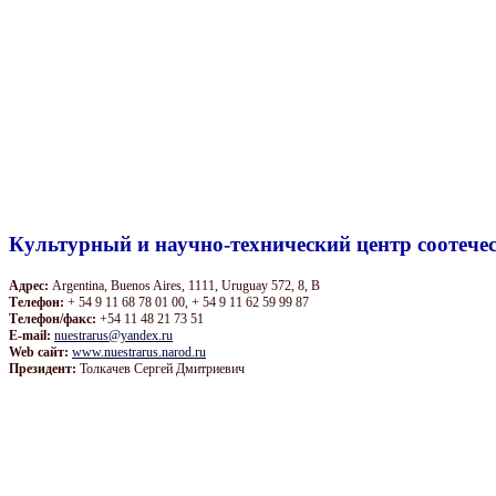
Культурный и научно-технический центр соотече
Адрес:
Argentina, Buenos Aires, 1111, Uruguay 572, 8, B
Телефон:
+ 54 9 11 68 78 01 00, + 54 9 11 62 59 99 87
Телефон/факс:
+54 11 48 21 73 51
E-mail:
nuestrarus@yandex.ru
Web сайт:
www.nuestrarus.narod.ru
Президент:
Толкачев Сергей Дмитриевич