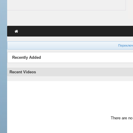
Переключ
Recently Added
Recent Videos
There are no 