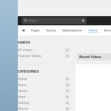
Pages
Группы
Мероприятия
Videos
Фото
VIDEOS
All Videos
0
Featured Videos
0
Recent Videos
CATEGORIES
Global
0
Music
0
Sports
0
News
0
Gaming
0
Movies
0