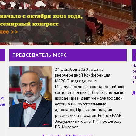
ПРЕДСЕДАТЕЛЬ МСРС
Ч
24 декабря 2020 года на
о
внеочередной Конференция
п
МСРС Председателем
в
Международного совета российских
соотечественников был единогласно
Д
избран Президент Международной
СРС
ассоциации русскоязычных
тев
адвокатов, Президент Гильдии
российских адвокатов, Ректор РААН,
Заслуженный юрист РФ, профессор
Г.Б. Мирзоев.