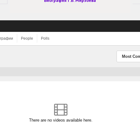
Биография Г.Б. Мирзоева
графии
People
Polls
Most Co
There are no videos available here.