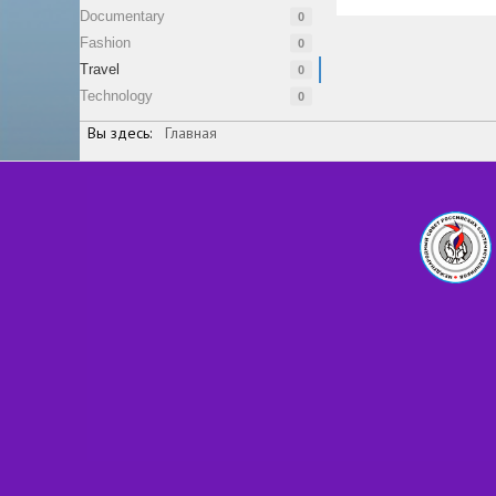
Documentary
0
Fashion
0
Travel
0
Technology
0
Вы здесь:
Главная