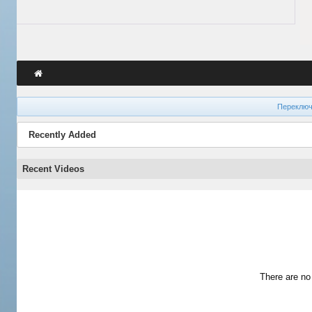
Переключ
Recently Added
Recent Videos
There are no 