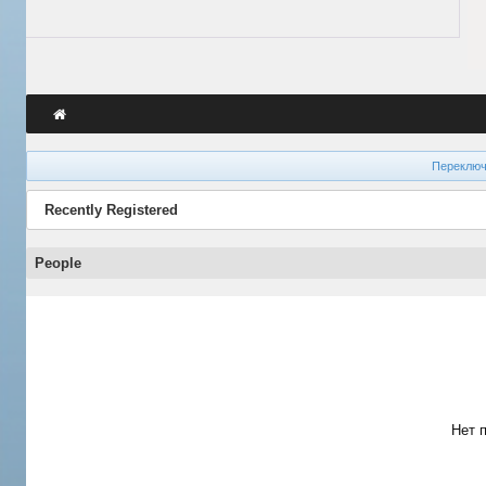
Переключ
Recently Registered
People
Нет 