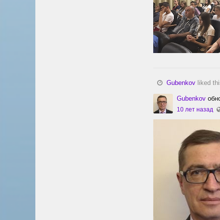
Gubenkov
liked th
Gubenkov
обно
10 лет назад