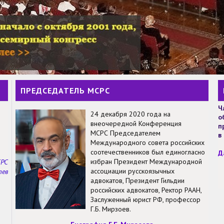
ПРЕДСЕДАТЕЛЬ МСРС
Ч
24 декабря 2020 года на
о
внеочередной Конференция
п
МСРС Председателем
в
Международного совета российских
соотечественников был единогласно
Д
избран Президент Международной
СРС
ассоциации русскоязычных
тев
адвокатов, Президент Гильдии
российских адвокатов, Ректор РААН,
Заслуженный юрист РФ, профессор
Г.Б. Мирзоев.