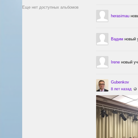
Еще нет доступных альбомов
herasimau
нов
Вадим
новый 
Irene
новый уч
Gubenkov
8 лет назад