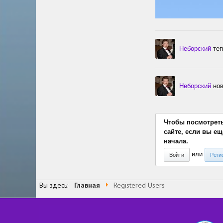
Неборский
теп
Неборский
нов
Чтобы посмотреть 
сайте, если вы е
начала.
или
Войти
Реги
Вы здесь:
Главная
Registered Users