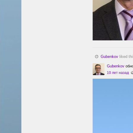
Gubenkov
liked th
Gubenkov
обно
10 лет назад