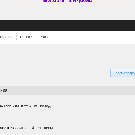
Биография Г.Б. Мирзоева
графии
People
Polls
Зарегистрир
ения
астник сайта
— 2 лет назад
частник сайта
— 4 лет назад