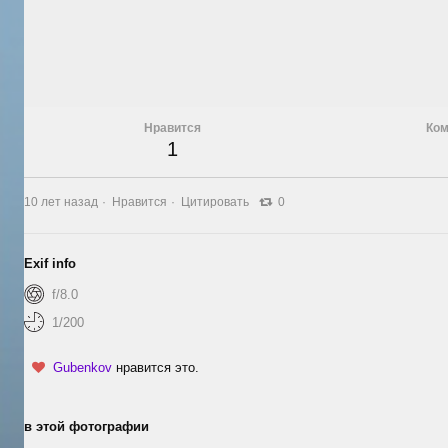
Нравится
Ком
1
10 лет назад
Нравится
Цитировать
0
Exif info
f/8.0
1/200
Gubenkov
нравится это.
в этой фотографии