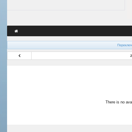
Переключ
2
There is no ava