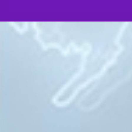
Ваши многолетние труды по возвращению исторических цен
включая уникальную коллекцию театрально-декорационной
свидетельствуют о Вашем искреннем и самоотверженном 
Родине. Особое уважение вызывает Ваше стремление содей
русских соотечественников по всему миру, а также вклад в
памятников героям Первой мировой войны на Поклонной гор
Народного единства в Севастополе. Эти воплощенные в жи
напоминают нам о необходимости укрепления национальног
бережного отношения к исторической памяти.
В этот знаменательный день молитвенно желаю Вам, ува
Дмитриевич, крепости сил, душевного мира и обильной пом
многополезных трудах на благо Церкви и Отечества.