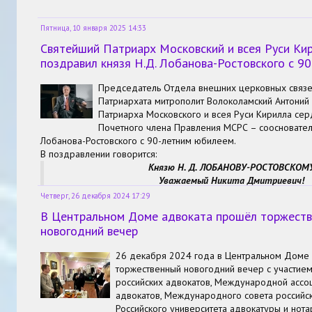
Пятница, 10 января 2025 14:33
Святейший Патриарх Московский и всея Руси Ки
поздравил князя Н.Д. Лобанова-Ростовского с 9
Председатель Отдела внешних церковных связе
Патриархата митрополит Волоколамский Антоний
Патриарха Московского и всея Руси Кирилла се
Почетного члена Правления МСРС – соосновател
Лобанова-Ростовского с 90-летним юбилеем.
В поздравлении говорится:
Князю Н. Д. ЛОБАНОВУ-РОСТОВСКОМ
Уважаемый Никита Дмитриевич!
От имени Святейшего Патриарха Московского и всея Руси 
Четверг, 26 декабря 2024 17:29
поздравляю Вас с 90-летием со дня рождения!
В Центральном Доме адвоката прошёл торжест
Ваш жизненный путь, исполненный преданности православно
новогодний вечер
вдохновляет многих соотечественников. Будучи прямым по
Рюриковичей, Вы сохранили связь с духовным и культурным 
26 декабря 2024 года в Центральном Доме
торжественный новогодний вечер с участием
российских адвокатов, Международной ассо
адвокатов, Международного совета российск
Российского университета адвокатуры и нотар