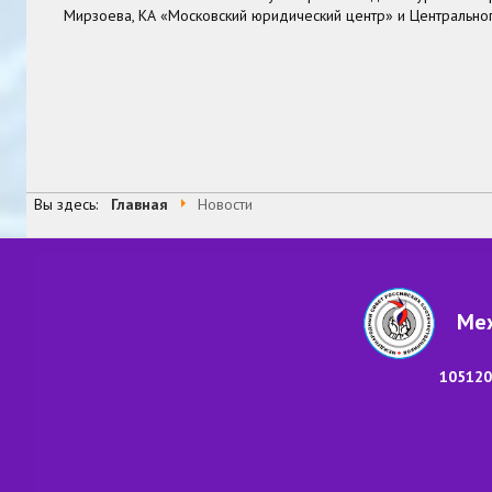
Мирзоева, КА «Московский юридический центр» и Центрально
В начало
Назад
2
3
4
5
9
10
11
Вперед
В 
Страница 7 из 99
Вы здесь:
Главная
Новости
Меж
105120,