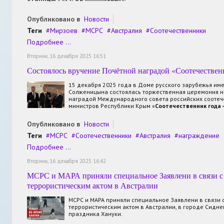
Опубликовано в
Новости
Теги
Мирзоев
МСРС
Австралия
Соотечественники
Подробнее ...
Вторник, 16 декабря 2025 16:51
Состоялось вручение Почётной наградой «Соотечественн
15 декабря 2025 года в Доме русского зарубежья им
Солженицына состоялась торжественная церемония 
наградой Международного совета российских соотеч
министров Республики Крым «
Соотечественник
года 
Опубликовано в
Новости
Теги
МСРС
Соотечественники
Австралия
награждение
Подробнее ...
Вторник, 16 декабря 2025 16:42
МСРС и МАРА приняли специальное Заявлени в связи с
террористическим актом в Австралии
МСРС и МАРА приняли специальное Заявлени в связи 
террористическим актом в Австралии, в городе Сидн
праздника Хануки.