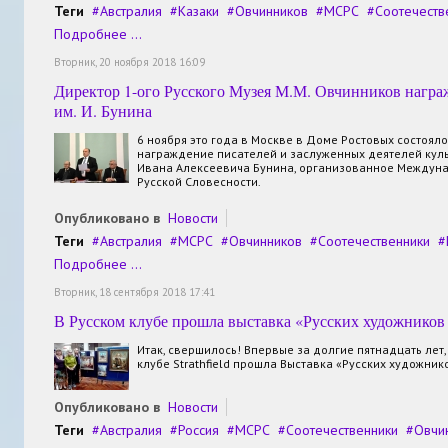
Теги
Австралия
Казаки
Овчинников
МСРС
Соотечеств
Подробнее ...
Вторник, 20 ноября 2018 16:09
Директор 1-ого Русского Музея М.М. Овчинников награ
им. И. Бунина
6 ноября это года в Москве в Доме Ростовых состоял
награждение писателей и заслуженных деятелей кул
Ивана Алексеевича Бунина, организованное Междун
Русской Словесности.
Опубликовано в
Новости
Теги
Австралия
МСРС
Овчинников
Соотечественники
Подробнее ...
Вторник, 18 сентября 2018 17:41
В Русском клубе прошла выставка «Русских художников
Итак, свершилось! Впервые за долгие пятнадцать лет,
клубе Strathfield прошла Выставка «Русских художни
Опубликовано в
Новости
Теги
Австралия
Россия
МСРС
Соотечественники
Овчи