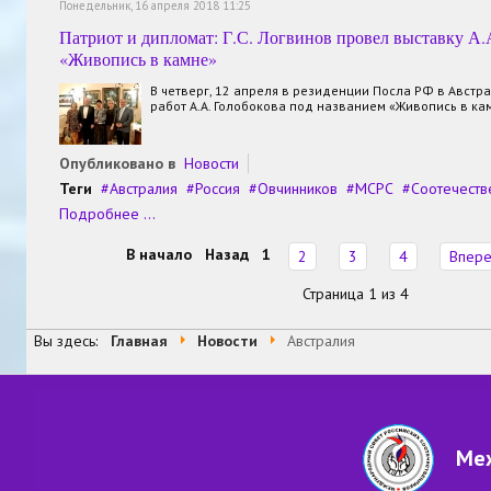
Понедельник, 16 апреля 2018 11:25
Патриот и дипломат: Г.С. Логвинов провел выставку А.
«Живопись в камне»
В четверг, 12 апреля в резиденции Посла РФ в Австр
работ А.А. Голобокова под названием «Живопись в ка
Опубликовано в
Новости
Теги
Австралия
Россия
Овчинников
МСРС
Соотечеств
Подробнее ...
В начало
Назад
1
2
3
4
Впер
Страница 1 из 4
Вы здесь:
Главная
Новости
Австралия
Меж