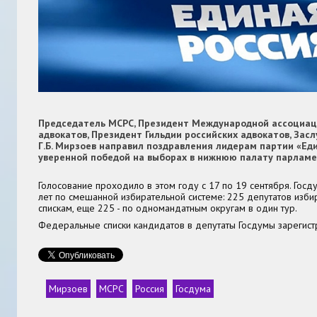
Председатель МСРС, Президент Международной ассоциац
адвокатов, Президент Гильдии российских адвокатов, За
Г.Б. Мирзоев направил поздравления лидерам партии «Еди
уверенной победой на выборах в нижнюю палату парламе
Голосование проходило в этом году с 17 по 19 сентября. Госду
лет по смешанной избирательной системе: 225 депутатов изби
спискам, еще 225 - по одномандатным округам в один тур.
Федеральные списки кандидатов в депутаты Госдумы зарегист
Мирзоев
МСРС
Россия
Госдума
Теги