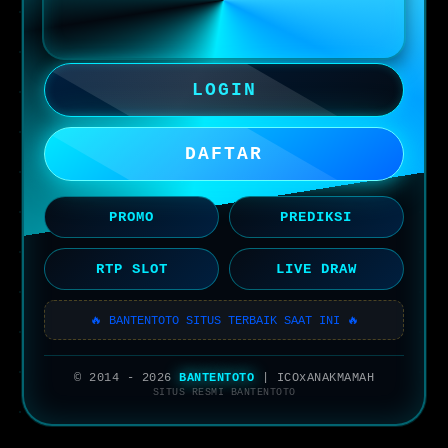
LOGIN
DAFTAR
PROMO
PREDIKSI
RTP SLOT
LIVE DRAW
🔥 BANTENTOTO SITUS TERBAIK SAAT INI 🔥
© 2014 - 2026
BANTENTOTO
| ICOxANAKMAMAH
SITUS RESMI BANTENTOTO