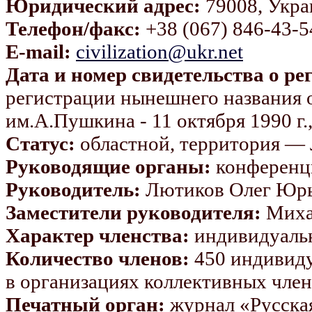
Юридический адрес:
79008, Украи
Телефон/факс:
+38 (067) 846-43-5
E-mail:
civilization@ukr.net
Дата и номер свидетельства о ре
регистрации нынешнего названия 
им.А.Пушкина - 11 октября 1990 г.
Статус:
областной, территория — 
Руководящие органы:
конференци
Руководитель:
Лютиков Олег Юр
Заместители руководителя:
Миха
Характер членства:
индивидуаль
Количество членов:
450 индивиду
в организациях коллективных чле
Печатный орган:
журнал «Русска