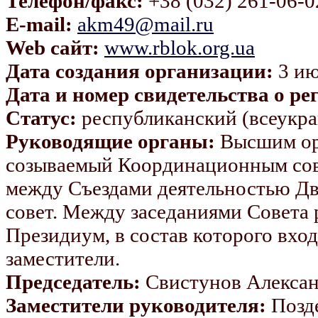
Телефон/факс:
+38 (032) 261-06-0
E-mail:
akm49@mail.ru
Web сайт:
www.rblok.org.ua
Дата создания организации:
3 ию
Дата и номер свидетельства о ре
Статус:
республиканский (всеукр
Руководящие органы:
Высшим орг
созываемый Координационным совет
между Съездами деятельностью Д
совет. Между заседаниями Совета
Президиум, в состав которого вхо
заместители.
Председатель:
Свистунов Алексан
Заместители руководителя:
Позд