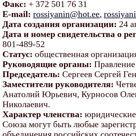
Факс:
+ 372 501 76 31
E-mail:
rossiyanin@hot.ee
,
rossiyan
Дата создания организации:
24 а
Дата и номер свидетельства о ре
801-489-52
Статус:
общественная организаци
Руководящие органы:
Правление
Председатель:
Сергеев Сергей Ге
Заместители руководителя:
Четве
Анатолий Юрьевич, Курносов Оле
Николаевич.
Характер членства:
юридические 
Союза могут быть любые зарегист
объединения российских соотечес