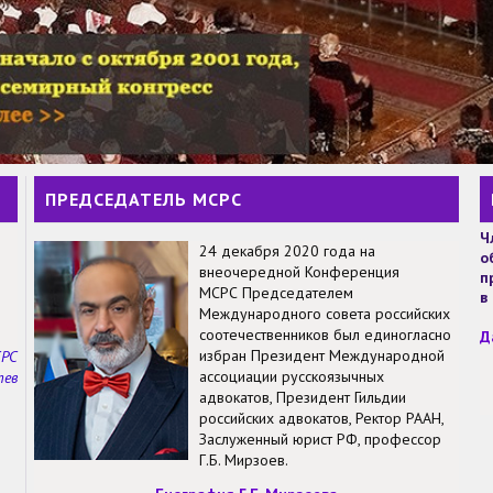
ПРЕДСЕДАТЕЛЬ МСРС
Ч
24 декабря 2020 года на
о
внеочередной Конференция
п
МСРС Председателем
в
Международного совета российских
соотечественников был единогласно
Д
избран Президент Международной
СРС
ассоциации русскоязычных
тев
адвокатов, Президент Гильдии
российских адвокатов, Ректор РААН,
Заслуженный юрист РФ, профессор
Г.Б. Мирзоев.