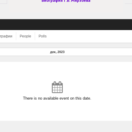
Биография Г.Б. Мирзоева
графии
People
Polls
дек, 2023
There is no available event on this date.