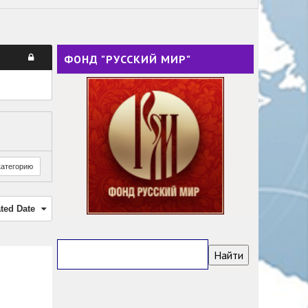
ФОНД "РУССКИЙ МИР"
категорию
ted Date