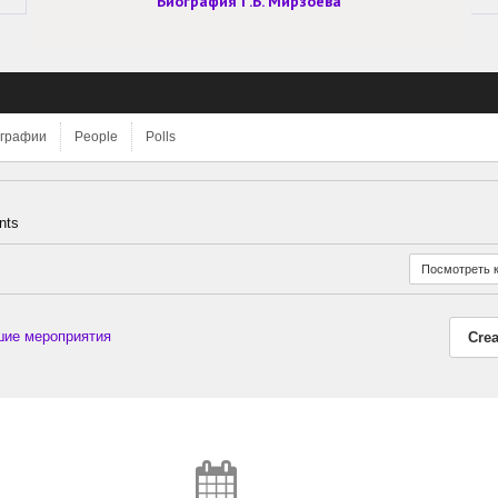
Биография Г.Б. Мирзоева
графии
People
Polls
nts
Посмотреть 
ие мероприятия
Crea