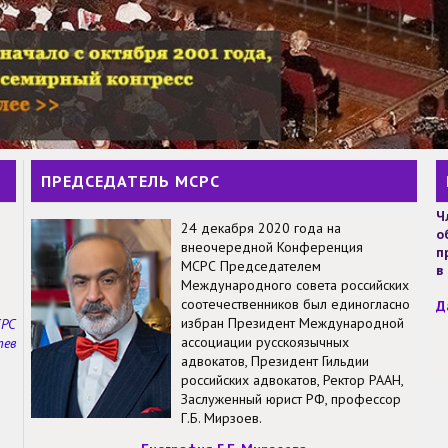
ПРЕДСЕДАТЕЛЬ МСРС
Ч
24 декабря 2020 года на
о
внеочередной Конференция
п
МСРС Председателем
в
Международного совета российских
соотечественников был единогласно
Д
избран Президент Международной
СРС
ассоциации русскоязычных
тев
адвокатов, Президент Гильдии
российских адвокатов, Ректор РААН,
Заслуженный юрист РФ, профессор
Г.Б. Мирзоев.